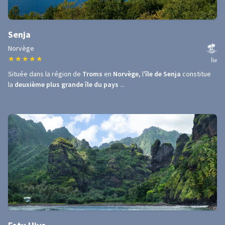
Senja
Norvège
★
★
★
★
★
Île
Située dans la région de
Troms
en
Norvège
, l'
île de Senja
constitue
la
deuxième plus grande île du pays
...