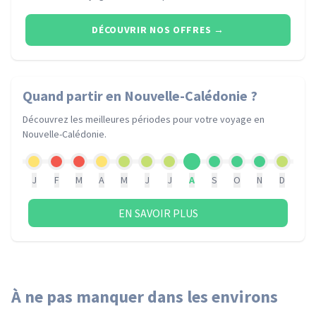
DÉCOUVRIR NOS OFFRES
→
Quand partir
en Nouvelle-Calédonie
?
Découvrez les meilleures périodes pour votre voyage
en
Nouvelle-Calédonie
.
J
F
M
A
M
J
J
A
S
O
N
D
EN SAVOIR PLUS
À ne pas manquer dans les environs