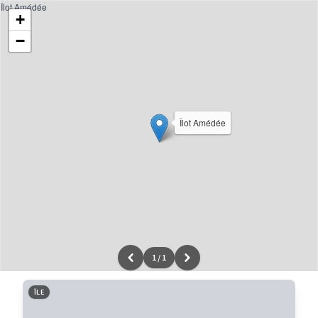
Îlot Amédée
+
−
Îlot Amédée
1
/
1
Leaflet
|
données ©
OpenStreetMap
/ODbL - rendu
OSM France
ÎLE