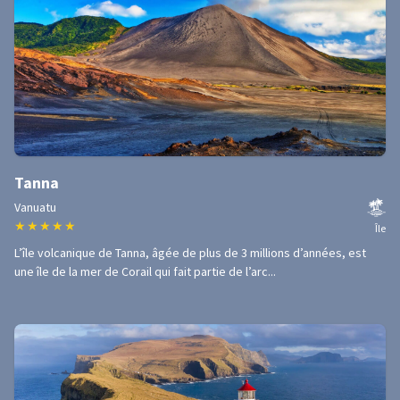
Tanna
Vanuatu
★
★
★
★
★
Île
L’île volcanique de Tanna, âgée de plus de 3 millions d’années, est
une île de la mer de Corail qui fait partie de l’arc...