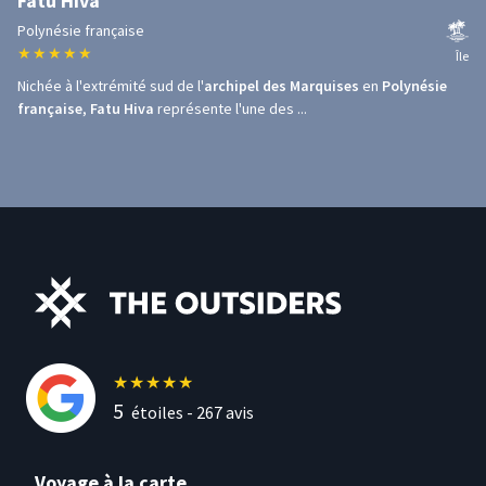
Fatu Hiva
Polynésie française
★
★
★
★
★
Île
Nichée à l'extrémité sud de l'
archipel des Marquises
en
Polynésie
française
,
Fatu Hiva
représente l'une des ...
★
★
★
★
★
5
étoiles -
267
avis
Voyage à la carte