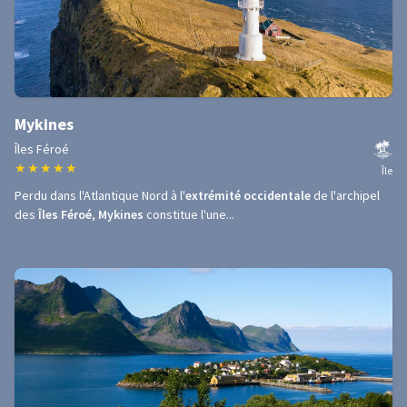
Mykines
Îles Féroé
★
★
★
★
★
Île
Perdu dans l'Atlantique Nord à l'
extrémité occidentale
de l'archipel
des
Îles Féroé
,
Mykines
constitue l'une...