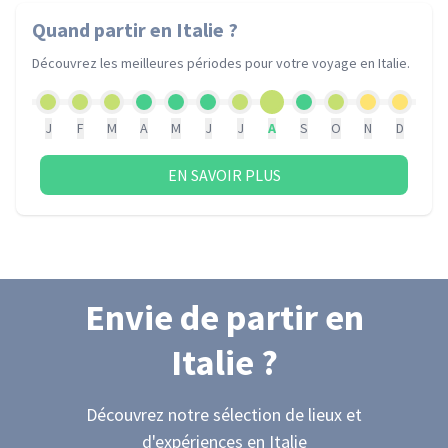
Quand partir
en Italie
?
Découvrez les meilleures périodes pour votre voyage
en Italie
.
J
F
M
A
M
J
J
A
S
O
N
D
EN SAVOIR PLUS
Envie de partir
en
Italie
?
Découvrez notre sélection de lieux et
d'expériences
en Italie