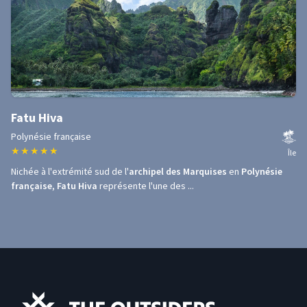
Fatu Hiva
Polynésie française
★
★
★
★
★
Île
Nichée à l'extrémité sud de l'
archipel des Marquises
en
Polynésie
française
,
Fatu Hiva
représente l'une des ...