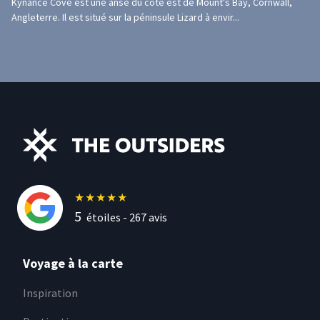
Kynance Cove est une anse du côté est de Mount's Bay, Cornwall,
Angleterre. Il est situé sur la péninsule Lizard à envir...
★
★
★
★
★
5
étoiles -
267
avis
Voyage à la carte
Inspiration