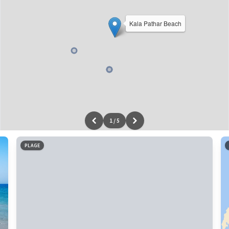
Kala Pathar Beach
1
/
5
Leaflet
|
données ©
OpenStreetMap
/ODbL - rendu
OSM France
PLAGE