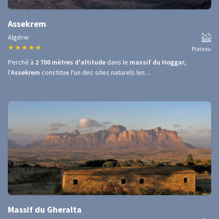
Assekrem
Algérie
★
★
★
★
★
Plateau
Perché à
2 700 mètres d'altitude
dans le
massif du Hoggar
,
l'
Assekrem
constitue l'un des sites naturels les ...
Massif du Gheralta