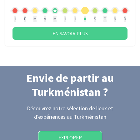
J
F
M
A
M
J
J
A
S
O
N
D
EN SAVOIR PLUS
Envie de partir
au
Turkménistan
?
Découvrez notre sélection de lieux et
d'expériences
au Turkménistan
EXPLORER