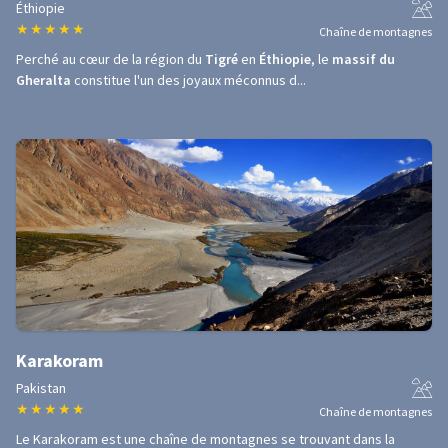
Éthiopie
★
★
★
★
★
Chaîne de montagnes
Perché au cœur de la région du
Tigré
en
Éthiopie
, le
massif du
Gheralta
constitue l'un des joyaux méconnus d...
Karakoram
Pakistan
★
★
★
★
★
Chaîne de montagnes
Le Karakoram est une chaîne de montagnes se trouvant dans la