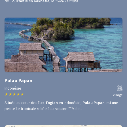
de
Touchétie
en
Kakhétie
, le *
Vieux Omalo
...
Pulau Papan
Indonésie
★
★
★
★
★
Village
Située au cœur des
îles Togian
en Indonésie,
Pulau Papan
est une
petite île tropicale reliée à sa voisine **Male...