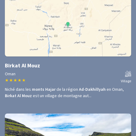
Birkat Al Mouz
Oman
★
★
★
★
★
Village
Niché dans les
monts Hajar
de la région
Ad-Dakhilīyah
en Oman,
Birkat Al Mouz
est un village de montagne aut...