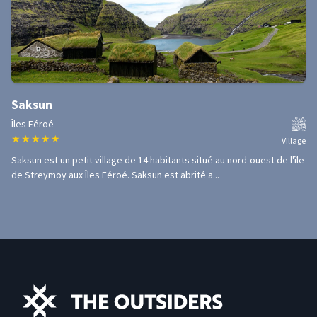
Saksun
Îles Féroé
★
★
★
★
★
Village
Saksun est un petit village de 14 habitants situé au nord-ouest de l'île
de Streymoy aux Îles Féroé. Saksun est abrité a...