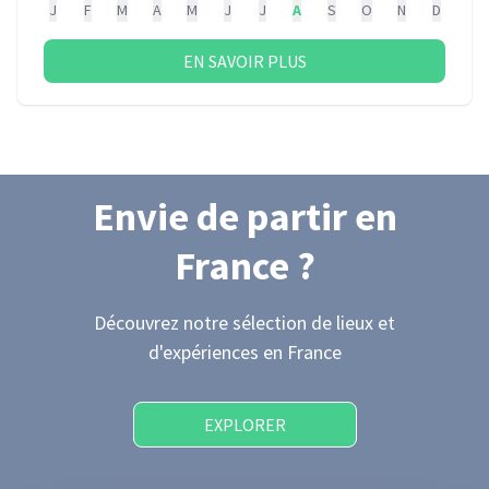
J
F
M
A
M
J
J
A
S
O
N
D
EN SAVOIR PLUS
Envie de partir
en
France
?
Découvrez notre sélection de lieux et
d'expériences
en France
EXPLORER