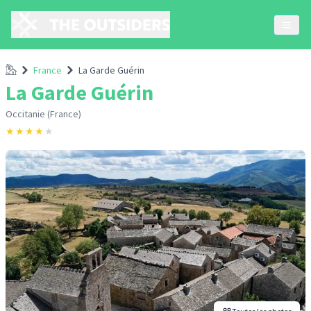
Accueil
France
La Garde Guérin
La Garde Guérin
Occitanie (France)
★
★
★
★
★