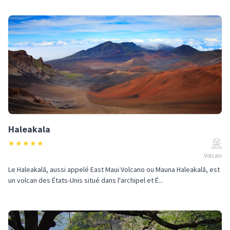
Haleakala
★
★
★
★
★
Volcan
Le Haleakalā, aussi appelé East Maui Volcano ou Mauna Haleakalā, est
un volcan des États-Unis situé dans l'archipel et É...