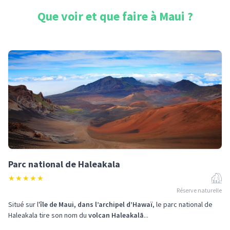
Que voir et que faire à
Maui
?
Parc national de Haleakala
★
★
★
★
★
Réserve naturelle
Situé sur l'
île de Maui, dans l’archipel d’Hawaï
, le parc national de
Haleakala tire son nom du
volcan Haleakalā
...