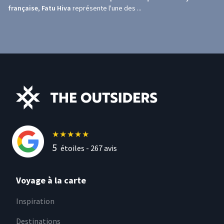
française
,
Fatu Hiva
représente l'une des ...
★
★
★
★
★
5
étoiles -
267
avis
Voyage à la carte
Inspiration
Destinations