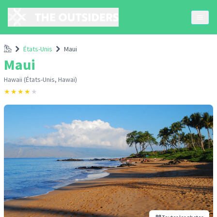
Accueil
États-Unis
Maui
Maui
Hawaii (États-Unis, Hawaï)
★
★
★
★
★