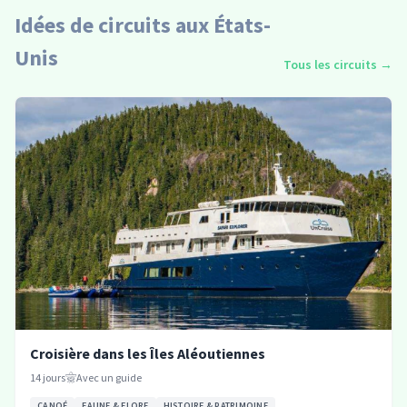
Idées de circuits aux États-
Unis
Tous les circuits
→
Croisière dans les Îles Aléoutiennes
14
jours
Avec un guide
CANOÉ
FAUNE & FLORE
HISTOIRE & PATRIMOINE