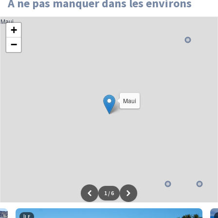
À ne pas manquer dans les environs
Maui
+
−
Maui
1
/
6
Leaflet
|
données ©
OpenStreetMap
/ODbL - rendu
OSM France
ÎLE