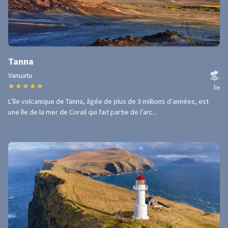
Tanna
Vanuatu
★
★
★
★
★
Île
L’île volcanique de Tanna, âgée de plus de 3 millions d’années, est
une île de la mer de Corail qui fait partie de l’arc...