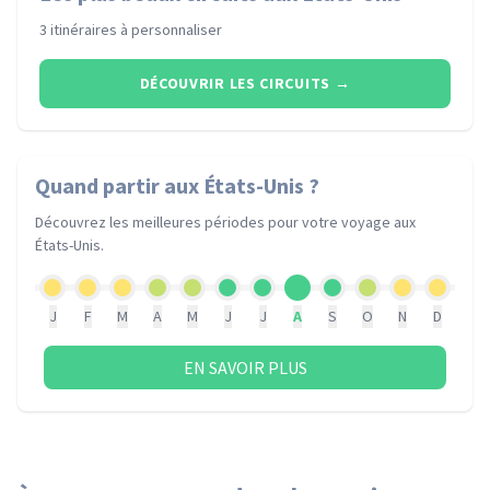
3 itinéraires à personnaliser
DÉCOUVRIR LES CIRCUITS
→
Quand partir
aux États-Unis
?
Découvrez les meilleures périodes pour votre voyage
aux
États-Unis
.
J
F
M
A
M
J
J
A
S
O
N
D
EN SAVOIR PLUS