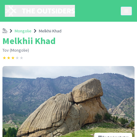
Accueil
Mongolie
Melkhii Khad
Melkhii Khad
Tov (Mongolie)
★
★
★
★
★