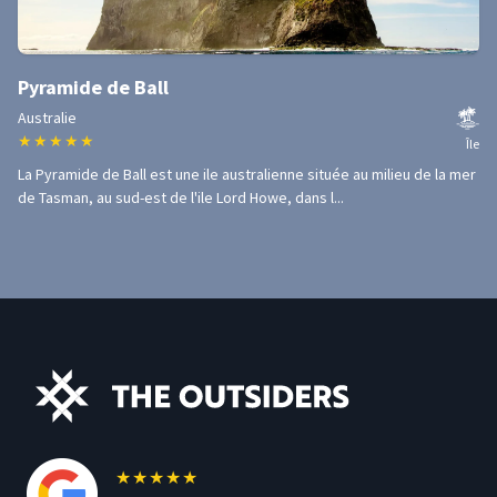
Pyramide de Ball
Australie
★
★
★
★
★
Île
La Pyramide de Ball est une ile australienne située au milieu de la mer
de Tasman, au sud-est de l'ile Lord Howe, dans l...
★
★
★
★
★