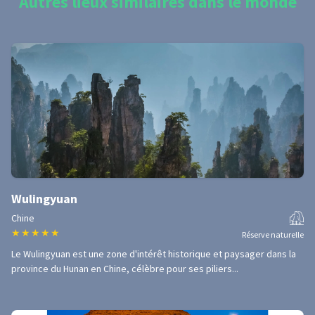
Autres lieux similaires dans le monde
Wulingyuan
Chine
★
★
★
★
★
Réserve naturelle
Le Wulingyuan est une zone d'intérêt historique et paysager dans la
province du Hunan en Chine, célèbre pour ses piliers...