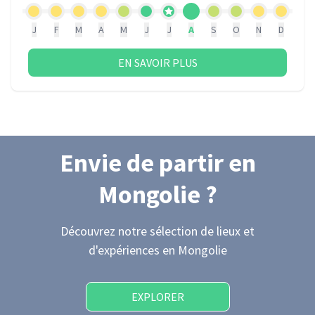
J
F
M
A
M
J
J
A
S
O
N
D
EN SAVOIR PLUS
Envie de partir
en
Mongolie
?
Découvrez notre sélection de lieux et
d'expériences
en Mongolie
EXPLORER