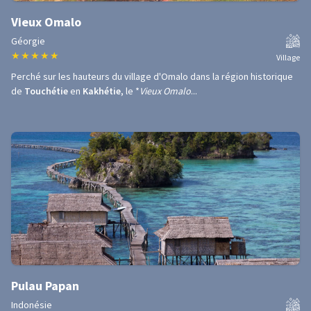
Vieux Omalo
Géorgie
★
★
★
★
★
Village
Perché sur les hauteurs du village d'Omalo dans la région historique
de
Touchétie
en
Kakhétie
, le *
Vieux Omalo
...
Pulau Papan
Indonésie