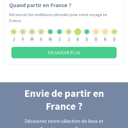
Quand partir
en France
?
Découvrez les meilleures périodes pour votre voyage
en
France
.
J
F
M
A
M
J
J
A
S
O
N
D
EN SAVOIR PLUS
Envie de partir
en
France
?
Découvrez notre sélection de lieux et