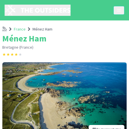
Accueil
France
Ménez Ham
Ménez Ham
Bretagne (France)
★
★
★
★
★