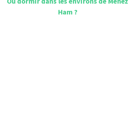
Où dormir dans les environs de
Ménez
Ham
?