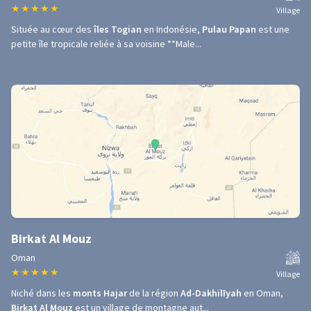
★
★
★
★
★
Village
Située au cœur des
îles Togian
en Indonésie,
Pulau Papan
est une
petite île tropicale reliée à sa voisine **Male...
Birkat Al Mouz
Oman
★
★
★
★
★
Village
Niché dans les
monts Hajar
de la région
Ad-Dakhilīyah
en Oman,
Birkat Al Mouz
est un village de montagne aut...