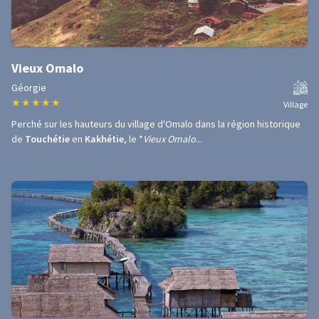
Vieux Omalo
Géorgie
★
★
★
★
★
Village
Perché sur les hauteurs du village d'Omalo dans la région historique
de
Touchétie
en
Kakhétie
, le *
Vieux Omalo
...