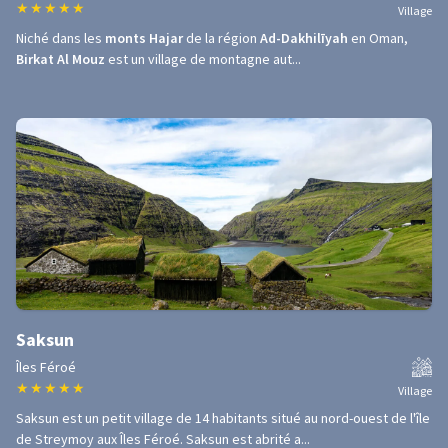
★
★
★
★
★
Village
Niché dans les
monts Hajar
de la région
Ad-Dakhilīyah
en Oman,
Birkat Al Mouz
est un village de montagne aut...
Saksun
Îles Féroé
★
★
★
★
★
Village
Saksun est un petit village de 14 habitants situé au nord-ouest de l'île
de Streymoy aux Îles Féroé. Saksun est abrité a...