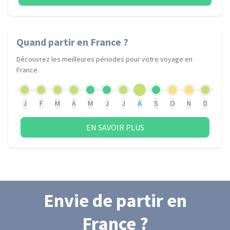
Quand partir
en France
?
Découvrez les meilleures périodes pour votre voyage
en
France
.
J
F
M
A
M
J
J
A
S
O
N
D
EN SAVOIR PLUS
Envie de partir
en
France
?