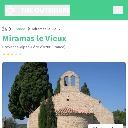
Accueil
France
Miramas le Vieux
Miramas le Vieux
Provence-Alpes-Côte d'Azur (France)
★
★
★
★
★