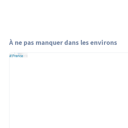
À ne pas manquer dans les environs
aflet
|
données ©
Mokra Gora
StreetMap
/ODbL
Mokra Gora
ndu
OSM France
+
−