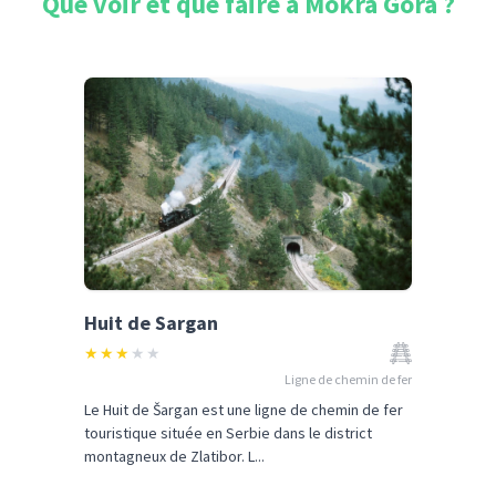
Que voir et que faire à
Mokra Gora
?
Huit de Sargan
★
★
★
★
★
Ligne de chemin de fer
Le Huit de Šargan est une ligne de chemin de fer
touristique située en Serbie dans le district
montagneux de Zlatibor. L...