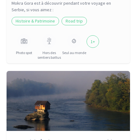
Mokra Gora
est à découvrir pendant votre voyage
en
Serbie
, si vous aimez :
Histoire & Patrimoine
Road trip
1
+
Photo spot
Hors des
Seul au monde
sentiers battus