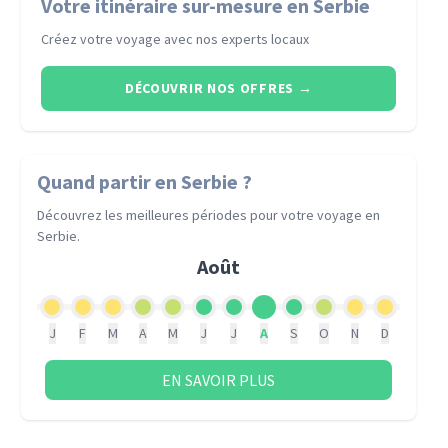
Votre itinéraire sur-mesure en Serbie
Créez votre voyage avec nos experts locaux
DÉCOUVRIR NOS OFFRES
→
Quand partir
en Serbie
?
Découvrez les meilleures périodes pour votre voyage
en
Serbie
.
Août
J
F
M
A
M
J
J
A
S
O
N
D
EN SAVOIR PLUS