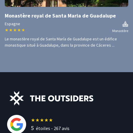
Monastère royal de Santa Maria de Guadalupe
Espagne
★
★
★
★
★
Monastère
Le monastère royal de Santa María de Guadalupe est un édifice
monastique situé à Guadalupe, dans la province de Cáceres ...
★
★
★
★
★
5
étoiles -
267
avis