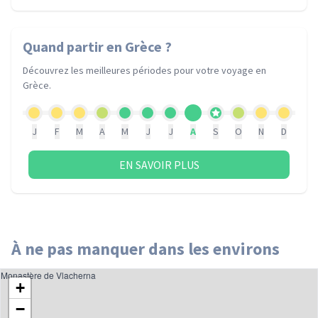
Quand partir
en Grèce
?
Découvrez les meilleures périodes pour votre voyage
en
Grèce
.
J
F
M
A
M
J
J
A
S
O
N
D
EN SAVOIR PLUS
À ne pas manquer dans les environs
Monastère de Vlacherna
+
−