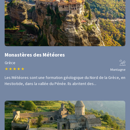
Monastères des Météores
Grèce
★
★
★
★
★
Montagne
Les Météores sont une formation géologique du Nord de la Grèce, en
Hestiotide, dans la vallée du Pénée. Ils abritent des...