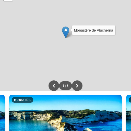
Monastère de Vlacherna
1
/
3
Leaflet
|
données ©
OpenStreetMap
/ODbL - rendu
OSM France
MONASTÈRE