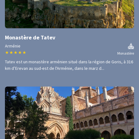
Monastère de Tatev
Arménie
★
★
★
★
★
Monastère
Tatev est un monastère arménien situé dans la région de Goris, à 316
km d’Erevan au sud-est de l'Arménie, dans le marz d...