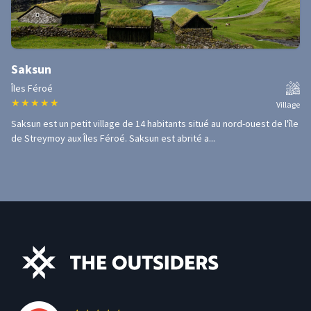
Saksun
Îles Féroé
★
★
★
★
★
Village
Saksun est un petit village de 14 habitants situé au nord-ouest de l'île
de Streymoy aux Îles Féroé. Saksun est abrité a...