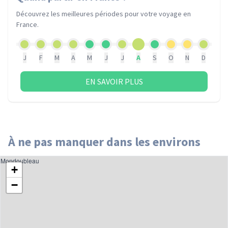
Découvrez les meilleures périodes pour votre voyage
en
France
.
J
F
M
A
M
J
J
A
S
O
N
D
EN SAVOIR PLUS
À ne pas manquer dans les environs
Mondoubleau
+
−