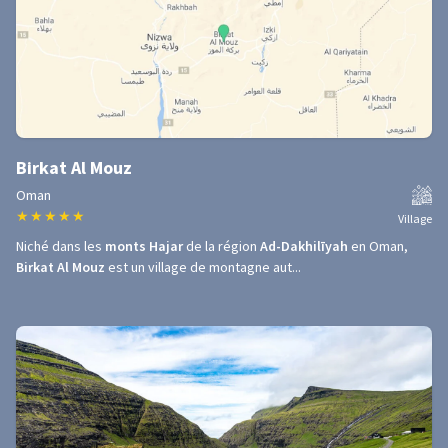
Birkat Al Mouz
Oman
★
★
★
★
★
Village
Niché dans les
monts Hajar
de la région
Ad-Dakhilīyah
en Oman,
Birkat Al Mouz
est un village de montagne aut...