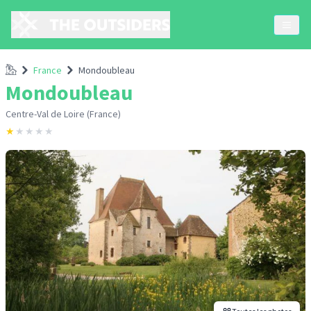
Accueil
France
Mondoubleau
Mondoubleau
Centre-Val de Loire (France)
★
★
★
★
★