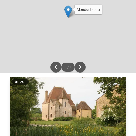
Mondoubleau
1
/
1
Leaflet
|
données ©
OpenStreetMap
/ODbL - rendu
OSM France
VILLAGE