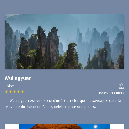
Wulingyuan
Chine
★
★
★
★
★
Réserve naturelle
Le Wulingyuan est une zone d'intérêt historique et paysager dans la
province du Hunan en Chine, célèbre pour ses piliers...