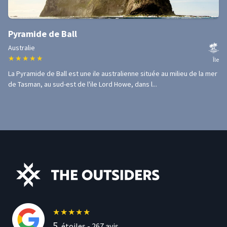
Pyramide de Ball
Australie
★
★
★
★
★
Île
La Pyramide de Ball est une ile australienne située au milieu de la mer
de Tasman, au sud-est de l'ile Lord Howe, dans l...
★
★
★
★
★
5
étoiles -
267
avis