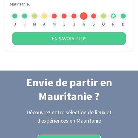
Mauritanie
.
J
F
M
A
M
J
J
A
S
O
N
D
EN SAVOIR PLUS
Envie de partir
en
Mauritanie
?
Découvrez notre sélection de lieux et
d'expériences
en Mauritanie