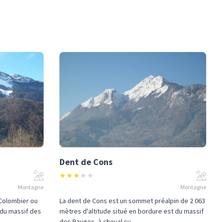
Dent de Cons
★
★
★
★
★
Montagne
Montagne
 Colombier ou
La dent de Cons est un sommet préalpin de 2 063
 du massif des
mètres d'altitude situé en bordure est du massif
des Bauges, à cheval su...