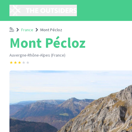
Accueil
France
Mont Pécloz
Mont Pécloz
Auvergne-Rhône-Alpes (France)
★
★
★
★
★