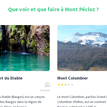
Que voir et que faire à
Mont Pécloz
?
t du Diable
Mont Colombier
★
★
★
★
★
Canyon
 Diable (Bauges) est un canyon
Le mont Colombier, parfois Grand
 des Bauges dans la région de
Colombier d'Aillon, est un sommet
-Alpes en France....
Bauges culminant à 2 045 m...