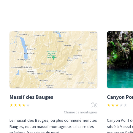
Massif des Bauges
Canyon Pon
★
★
★
★
★
★
★
★
★
★
Chaîne de montagnes
Le massif des Bauges, ou plus communément les
Canyon Pont du
Bauges, est un massif montagneux calcaire des
situé à Massif
préalpes françaises du nord,...
Auvergne-Rhône