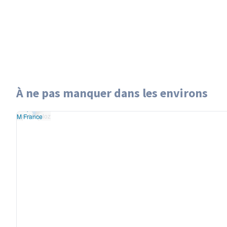
À ne pas manquer dans les environs
aflet
|
données ©
Mont Pécloz
nStreetMap
/ODbL
Mont Pécloz
ndu
OSM France
+
−