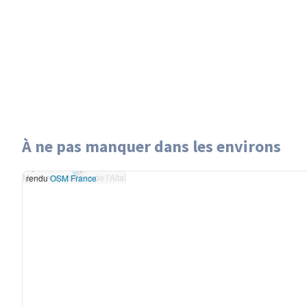
À ne pas manquer dans les environs
Leaflet
|
données ©
Montagnes dorées de l'Altaï
OpenStreetMap
/ODbL -
Montagnes dorées de l'Altaï
rendu
OSM France
+
−