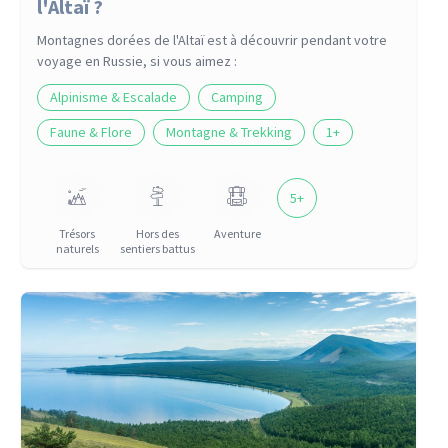
l'Altaï ?
Montagnes dorées de l'Altaï
est à découvrir pendant votre
voyage
en Russie
, si vous aimez :
Alpinisme & Escalade
Camping
Faune & Flore
Montagne & Trekking
1
+
5
+
Trésors
Hors des
Aventure
naturels
sentiers battus