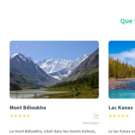
Que 
Mont Béloukha
Lac Kanas
★
★
★
★
★
★
★
★
★
★
Montagne
Le mont Béloukha, situé dans les monts Katoun,
Le lac Kanas e