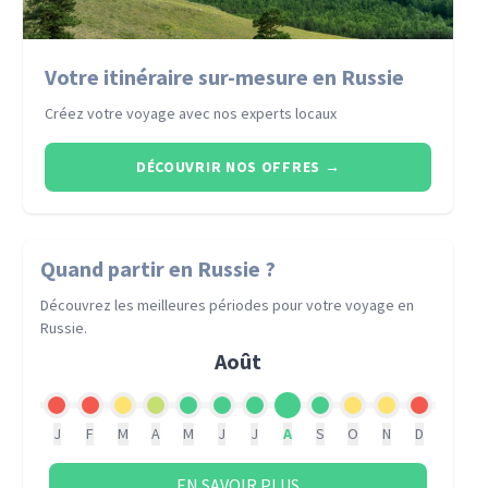
Votre itinéraire sur-mesure en Russie
Créez votre voyage avec nos experts locaux
DÉCOUVRIR NOS OFFRES
→
Quand partir
en Russie
?
Découvrez les meilleures périodes pour votre voyage
en
Russie
.
Août
J
F
M
A
M
J
J
A
S
O
N
D
EN SAVOIR PLUS