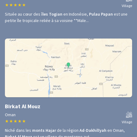
★
★
★
★
★
Village
Située au cœur des
îles Togian
en Indonésie,
Pulau Papan
est une
petite île tropicale reliée à sa voisine **Male...
Birkat Al Mouz
Oman
★
★
★
★
★
Village
Niché dans les
monts Hajar
de la région
Ad-Dakhilīyah
en Oman,
Birkat Al Mouz
est un village de montagne aut...