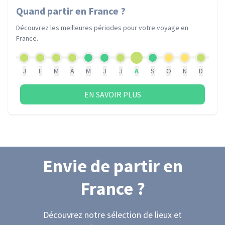
Quand partir
en France
?
Découvrez les meilleures périodes pour votre voyage
en
France
.
J
F
M
A
M
J
J
A
S
O
N
D
EN SAVOIR PLUS
Envie de partir
en
France
?
Découvrez notre sélection de lieux et