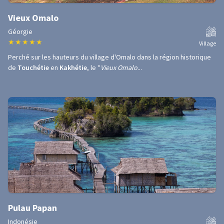
Vieux Omalo
Géorgie
★
★
★
★
★
Village
Perché sur les hauteurs du village d'Omalo dans la région historique
de
Touchétie
en
Kakhétie
, le *
Vieux Omalo
...
Pulau Papan
Indonésie