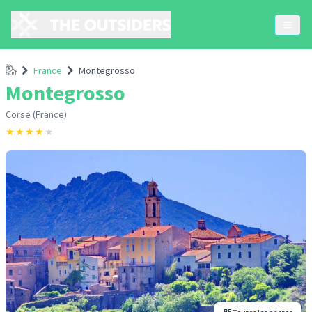
Accueil
France
Montegrosso
Montegrosso
Corse (France)
★
★
★
★
★