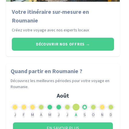
Votre itinéraire sur-mesure en
Roumanie
Créez votre voyage avec nos experts locaux
DÉCOUVRIR NOS OFFRES
→
Quand partir
en Roumanie
?
Découvrez les meilleures périodes pour votre voyage
en
Roumanie
.
Août
J
F
M
A
M
J
J
A
S
O
N
D
EN SAVOIR PLUS