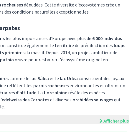
 rocheuses
dénudées. Cette diversité d'écosystèmes crée un
s des conditions naturelles exceptionnelles.
Carpates
uns
les plus importantes d'Europe avec plus de
6 000 individus
gion constitue également le territoire de prédilection des
loups
ts primaires
du massif. Depuis 2014, un projet ambitieux de
rpathia
œuvre pour restaurer l'écosystème originel en
aires
comme le
lac Bâlea
et le
lac Urlea
constituent des joyaux
ine reflètent les
parois rocheuses
environnantes et offrent un
tuaires d'altitude
. La
flore alpine
révèle des espèces
'
edelweiss des Carpates
et diverses
orchidées sauvages
qui
le.
Afficher plus