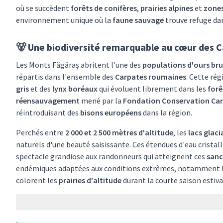
où se succèdent
forêts de conifères
,
prairies alpines
et
zones
environnement unique où la
faune sauvage
trouve refuge dan
🐻 Une biodiversité remarquable au cœur des 
Les Monts Făgăraș abritent l'une des
populations d'ours br
répartis dans l'ensemble des
Carpates roumaines
. Cette ré
gris
et des
lynx boréaux
qui évoluent librement dans les
forê
réensauvagement
mené par la
Fondation Conservation Ca
réintroduisant des
bisons européens
dans la région.
Perchés entre
2 000 et 2 500 mètres d'altitude
, les
lacs glaci
naturels d'une beauté saisissante. Ces étendues d'eau cristall
spectacle grandiose aux randonneurs qui atteignent ces
sanc
endémiques adaptées aux conditions extrêmes, notamment l
colorent les
prairies d'altitude
durant la courte saison estiva