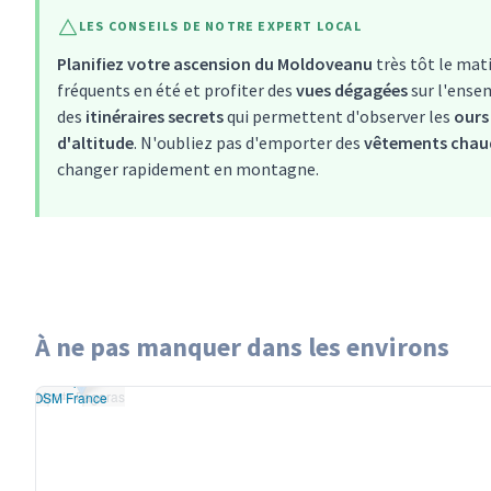
LES CONSEILS DE NOTRE EXPERT LOCAL
Planifiez votre ascension du Moldoveanu
très tôt le mat
fréquents en été et profiter des
vues dégagées
sur l'ense
des
itinéraires secrets
qui permettent d'observer les
ours
d'altitude
. N'oubliez pas d'emporter des
vêtements chau
changer rapidement en montagne.
À ne pas manquer dans les environs
Leaflet
|
données ©
Monts Fagaras
penStreetMap
/ODbL
Monts Fagaras
rendu
OSM France
+
−