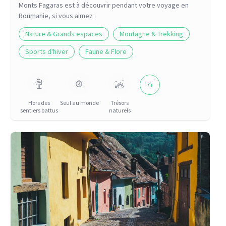
Monts Fagaras
est à découvrir pendant votre voyage
en
Roumanie
, si vous aimez :
Nature & Grands espaces
Montagne & Trekking
Sports d'hiver
Faune & Flore
7
+
Hors des
Seul au monde
Trésors
sentiers battus
naturels