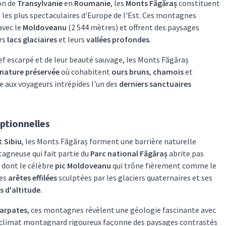
on de
Transylvanie
en
Roumanie
, les
Monts Făgăraș
constituent
 les plus spectaculaires d'Europe de l'Est. Ces montagnes
avec le
Moldoveanu
(2 544 mètres) et offrent des paysages
urs
lacs glaciaires
et leurs
vallées profondes
.
ief escarpé et de leur beauté sauvage, les Monts Făgăraș
nature préservée
où cohabitent
ours bruns
,
chamois
et
le aux voyageurs intrépides l'un des
derniers sanctuaires
ptionnelles
t
Sibiu
, les Monts Făgăraș forment une barrière naturelle
agneuse qui fait partie du
Parc national Făgăraș
abrite pas
, dont le célèbre
pic Moldoveanu
qui trône fièrement comme le
ses
arêtes effilées
sculptées par les glaciers quaternaires et ses
s d'altitude
.
arpates
, ces montagnes révèlent une géologie fascinante avec
e climat montagnard rigoureux façonne des paysages contrastés