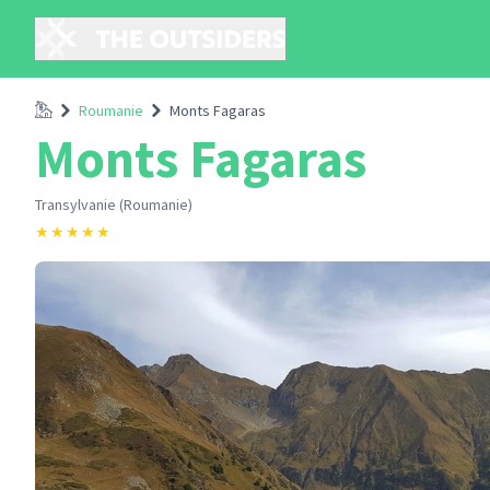
Accueil
Roumanie
Monts Fagaras
Monts Fagaras
Transylvanie (Roumanie)
★
★
★
★
★