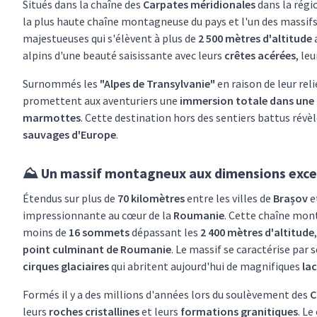
Situés dans la chaîne des
Carpates méridionales
dans la régi
la plus haute chaîne montagneuse du pays et l'un des massifs
majestueuses qui s'élèvent à plus de
2 500 mètres d'altitude
alpins d'une beauté saisissante avec leurs
crêtes acérées
, le
Surnommés les
"Alpes de Transylvanie"
en raison de leur rel
promettent aux aventuriers une
immersion totale dans une 
marmottes
. Cette destination hors des sentiers battus révè
sauvages d'Europe
.
⛰️ Un massif montagneux aux dimensions exce
Étendus sur plus de
70 kilomètres
entre les villes de
Brașov
e
impressionnante au cœur de la
Roumanie
. Cette chaîne mont
moins de
16 sommets
dépassant les
2 400 mètres d'altitude
point culminant de Roumanie
. Le massif se caractérise par 
cirques glaciaires
qui abritent aujourd'hui de magnifiques
lac
Formés il y a des millions d'années lors du soulèvement des
C
leurs
roches cristallines
et leurs
formations granitiques
. L