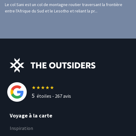
Le col Sani est un col de montagne routier traversant la frontière
entre l'Afrique du Sud et le Lesotho et reliant la pr...
★
★
★
★
★
5
étoiles -
267
avis
Voyage à la carte
Inspiration