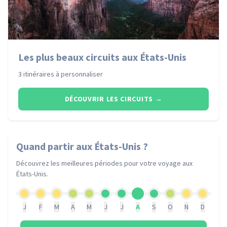
Les plus beaux circuits aux États-Unis
3 itinéraires à personnaliser
DÉCOUVRIR LES CIRCUITS
→
Quand partir
aux États-Unis
?
Découvrez les meilleures périodes pour votre voyage
aux
États-Unis
.
J
F
M
A
M
J
J
A
S
O
N
D