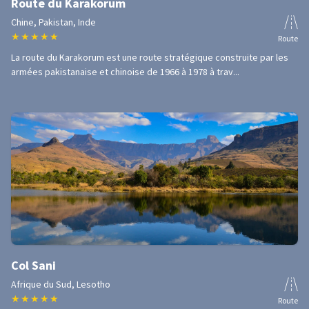
Route du Karakorum
Chine, Pakistan, Inde
★
★
★
★
★
Route
La route du Karakorum est une route stratégique construite par les
armées pakistanaise et chinoise de 1966 à 1978 à trav...
Col Sani
Afrique du Sud, Lesotho
★
★
★
★
★
Route