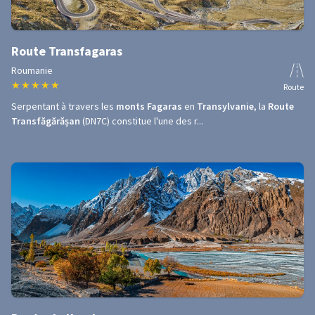
Route Transfagaras
Roumanie
★
★
★
★
★
Route
Serpentant à travers les
monts Fagaras
en
Transylvanie
, la
Route
Transfăgărășan
(DN7C) constitue l'une des r...