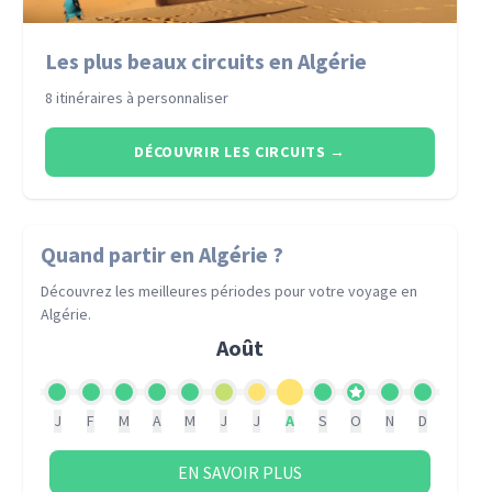
Les plus beaux circuits en Algérie
8 itinéraires à personnaliser
DÉCOUVRIR LES CIRCUITS
→
Quand partir
en Algérie
?
Découvrez les meilleures périodes pour votre voyage
en
Algérie
.
Août
J
F
M
A
M
J
J
A
S
O
N
D
EN SAVOIR PLUS