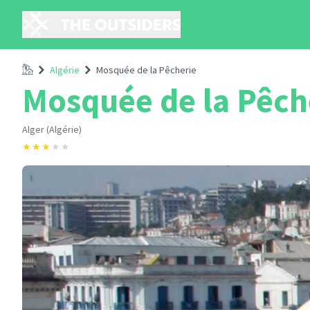
Accueil
Algérie
Mosquée de la Pêcherie
Mosquée de la Pêch
Alger (Algérie)
★
★
★
★
★