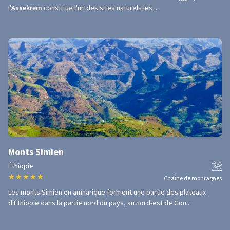
l'
Assekrem
constitue l'un des sites naturels les ...
Monts Simien
Éthiopie
★
★
★
★
★
Chaîne de montagnes
Les monts Simien en amharique forment une partie des plateaux
d'Éthiopie dans la partie nord du pays, au nord-est de Gon...