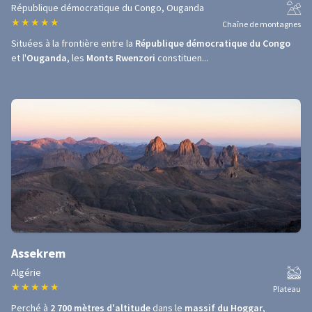
République démocratique du Congo, Ouganda
★
★
★
★
★
Chaîne de montagnes
Situées à la frontière entre la
République démocratique du Congo
et l'
Ouganda
, les
Monts Rwenzori
constituen...
Assekrem
Algérie
★
★
★
★
★
Plateau
Perché à
2 700 mètres d'altitude
dans le
massif du Hoggar
,