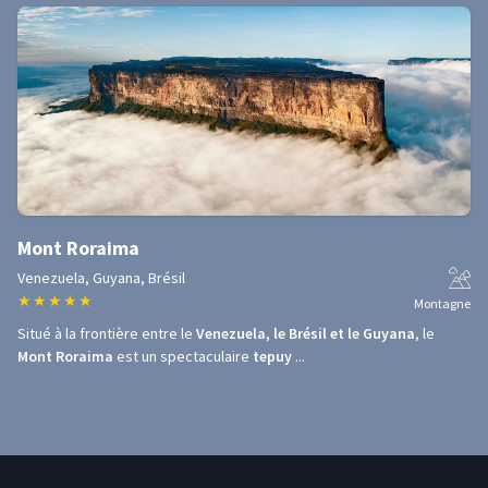
Mont Roraima
Venezuela, Guyana, Brésil
★
★
★
★
★
Montagne
Situé à la frontière entre le
Venezuela, le Brésil et le Guyana
, le
Mont Roraima
est un spectaculaire
tepuy
...