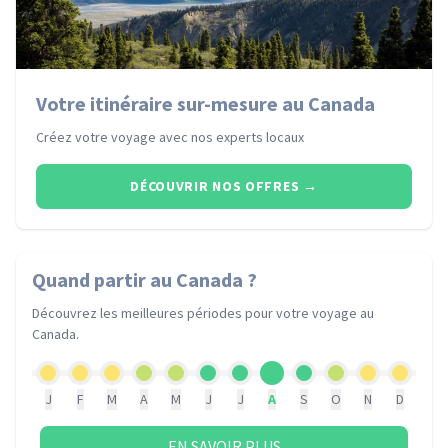
Votre itinéraire sur-mesure au Canada
Créez votre voyage avec nos experts locaux
DÉCOUVRIR NOS OFFRES
→
Quand partir
au Canada
?
Découvrez les meilleures périodes pour votre voyage
au
Canada
.
J
F
M
A
M
J
J
A
S
O
N
D
EN SAVOIR PLUS