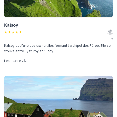
Kalsoy
★
★
★
★
★
Île
Kalsoy est l'une des dix-huit îles formant l'archipel des Féroé. Elle se
trouve entre Eysturoy et Kunoy.
Les quatre vil...