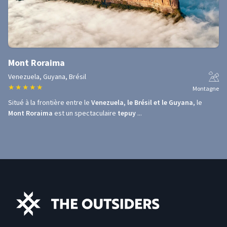
Mont Roraima
Venezuela, Guyana, Brésil
★
★
★
★
★
Montagne
Situé à la frontière entre le
Venezuela, le Brésil et le Guyana
, le
Mont Roraima
est un spectaculaire
tepuy
...