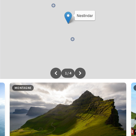
Nestindar
1
/
4
Leaflet
|
données ©
OpenStreetMap
/ODbL - rendu
OSM France
MONTAGNE