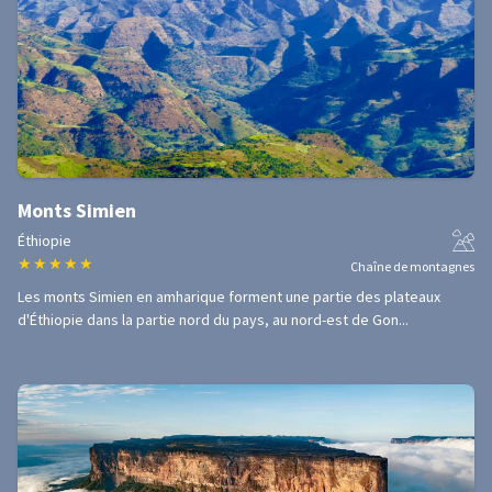
Monts Simien
Éthiopie
★
★
★
★
★
Chaîne de montagnes
Les monts Simien en amharique forment une partie des plateaux
d'Éthiopie dans la partie nord du pays, au nord-est de Gon...