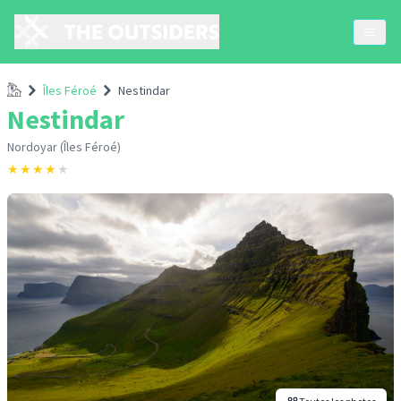
Accueil
Îles Féroé
Nestindar
Nestindar
Nordoyar (Îles Féroé)
★
★
★
★
★