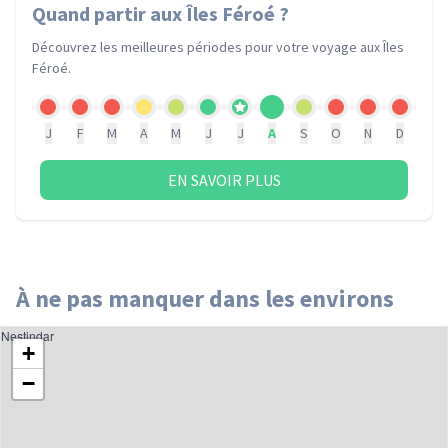
Quand partir
aux Îles Féroé
?
Découvrez les meilleures périodes pour votre voyage
aux Îles
Féroé
.
J
F
M
A
M
J
J
A
S
O
N
D
EN SAVOIR PLUS
À ne pas manquer dans les environs
Nestindar
+
−