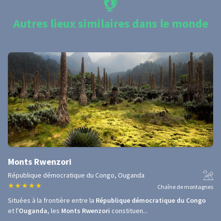
Autres lieux similaires dans le monde
Monts Rwenzori
République démocratique du Congo, Ouganda
★
★
★
★
★
Chaîne de montagnes
Situées à la frontière entre la
République démocratique du Congo
et l'
Ouganda
, les
Monts Rwenzori
constituen...