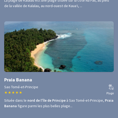
La plage de Kalalau est une plage située sur la côte Nā Pali, au pied
de la vallée de Kalalau, au nord-ouest de Kauaʻi, ...
Praia Banana
Sao Tomé-et-Principe
★
★
★
★
★
Plage
Située dans le
nord de l'île de Principe
à Sao Tomé-et-Principe,
Praia
Banana
figure parmi les plus belles plage...