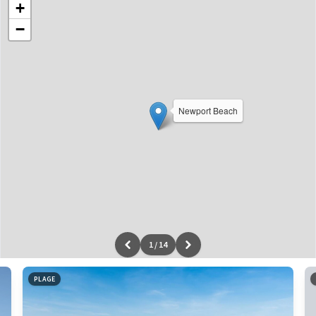
+
−
Newport Beach
1
/
14
Leaflet
|
données ©
OpenStreetMap
/ODbL - rendu
OSM France
PLAGE