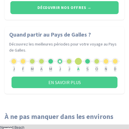
DÉCOUVRIR NOS OFFRES
→
Quand partir
au Pays de Galles
?
Découvrez les meilleures périodes pour votre voyage
au Pays
de Galles
.
J
F
M
A
M
J
J
A
S
O
N
D
EN SAVOIR PLUS
À ne pas manquer dans les environs
Newport Beach