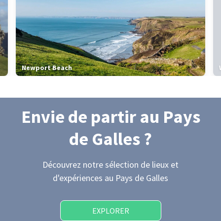
Newport Beach
Envie de partir
au Pays
de Galles
?
Découvrez notre sélection de lieux et
d'expériences
au Pays de Galles
EXPLORER