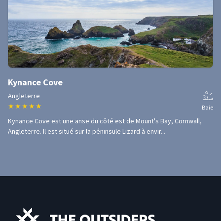
Kynance Cove
Angleterre
★
★
★
★
★
Baie
Kynance Cove est une anse du côté est de Mount's Bay, Cornwall,
Angleterre. Il est situé sur la péninsule Lizard à envir...