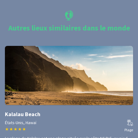
Autres lieux similaires dans le monde
Kalalau Beach
États-Unis, Hawaï
★
★
★
★
★
Plage