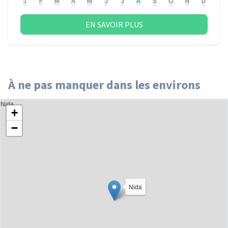
J
F
M
A
M
J
J
A
S
O
N
D
EN SAVOIR PLUS
À ne pas manquer dans les environs
Nida
+
−
Nida