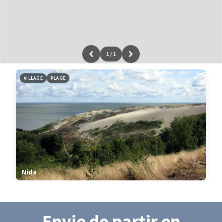
1
/
1
Leaflet
|
données ©
OpenStreetMap
/ODbL - rendu
OSM France
VILLAGE
PLAGE
Nida
Envie de partir
en