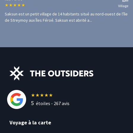
★
★
★
★
★
Village
Saksun est un petit village de 14 habitants situé au nord-ouest de l'île
de Streymoy aux Îles Féroé. Saksun est abrité a...
★
★
★
★
★
5
étoiles -
267
avis
Voyage à la carte