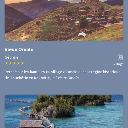
Vieux Omalo
Géorgie
★
★
★
★
★
Village
Perché sur les hauteurs du village d'Omalo dans la région historique
de
Touchétie
en
Kakhétie
, le *
Vieux Omalo
...