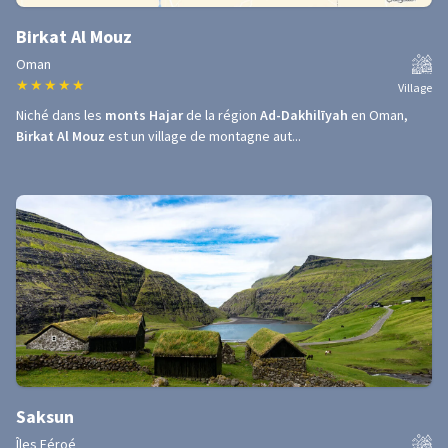
Birkat Al Mouz
Oman
★
★
★
★
★
Village
Niché dans les
monts Hajar
de la région
Ad-Dakhilīyah
en Oman,
Birkat Al Mouz
est un village de montagne aut...
Saksun
Îles Féroé