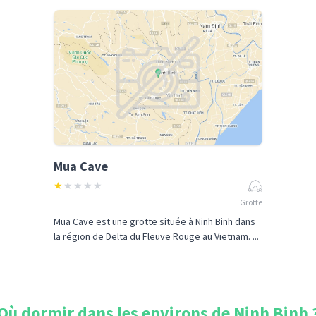
Mua Cave
★
★
★
★
★
Grotte
Mua Cave est une grotte située à Ninh Binh dans
la région de Delta du Fleuve Rouge au Vietnam. ...
Où dormir dans les environs de
Ninh Binh