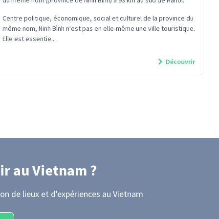
du même nom (province de Ninh Bình) à 93 km au sud de Hanoi.
Centre politique, économique, social et culturel de la province du
même nom, Ninh Bình n'est pas en elle-même une ville touristique.
Elle est essentie...
Découvrir
ir
au Vietnam
?
on de lieux et d'expériences
au Vietnam