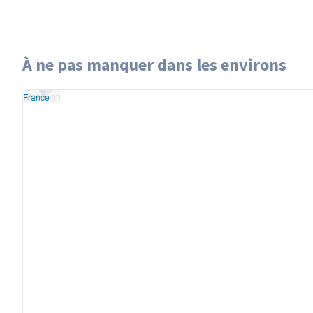
À ne pas manquer dans les environs
let
|
données ©
Ninh Binh
treetMap
/ODbL
Ninh Binh
u
OSM France
+
−