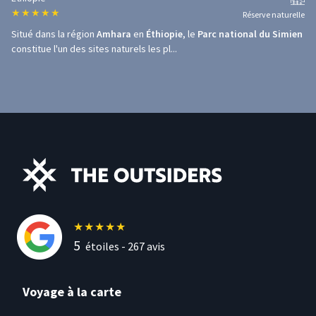
★
★
★
★
★
Réserve naturelle
Situé dans la région
Amhara
en
Éthiopie
, le
Parc national du Simien
constitue l'un des sites naturels les pl...
★
★
★
★
★
5
étoiles -
267
avis
Voyage à la carte