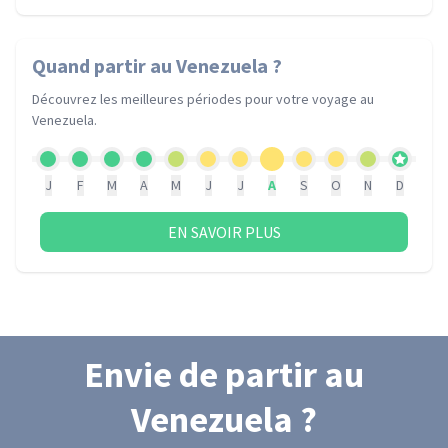
Quand partir
au Venezuela
?
Découvrez les meilleures périodes pour votre voyage
au
Venezuela
.
J
F
M
A
M
J
J
A
S
O
N
D
EN SAVOIR PLUS
Envie de partir
au
Venezuela
?