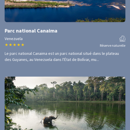
Parc national Canaima
Venezuela
★
★
★
★
★
Réserve naturelle
Le parc national Canaima est un parc national situé dans le plateau
des Guyanes, au Venezuela dans l'État de Bolívar, mu...