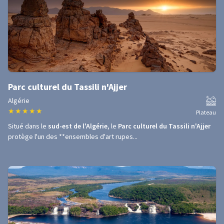
Parc culturel du Tassili n'Ajjer
Algérie
★
★
★
★
★
Plateau
Situé dans le
sud-est de l'Algérie
, le
Parc culturel du Tassili n'Ajjer
protège l'un des **ensembles d'art rupes...