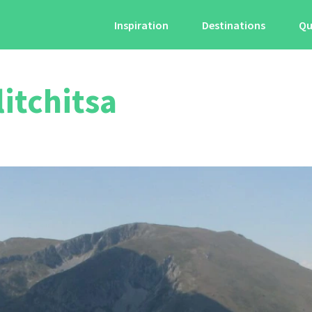
Inspiration
Destinations
Qu
litchitsa