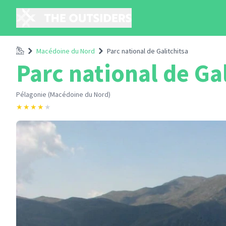
Accueil
Macédoine du Nord
Parc national de Galitchitsa
Parc national de Ga
Pélagonie (Macédoine du Nord)
★
★
★
★
★