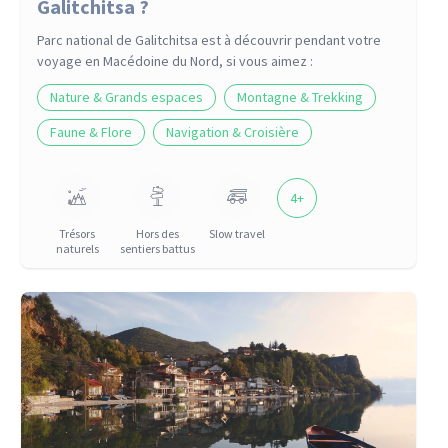
Galitchitsa ?
Parc national de Galitchitsa
est à découvrir pendant votre
voyage
en Macédoine du Nord
, si vous aimez :
Nature & Grands espaces
Montagne & Trekking
Faune & Flore
Navigation & Croisière
4
+
Trésors
Hors des
Slow travel
naturels
sentiers battus