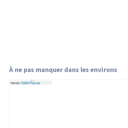
À ne pas manquer dans les environs
Leaflet
|
données ©
Parc national de Galitchitsa
OpenStreetMap
/ODbL -
Parc national de Galitchitsa
rendu
OSM France
+
−