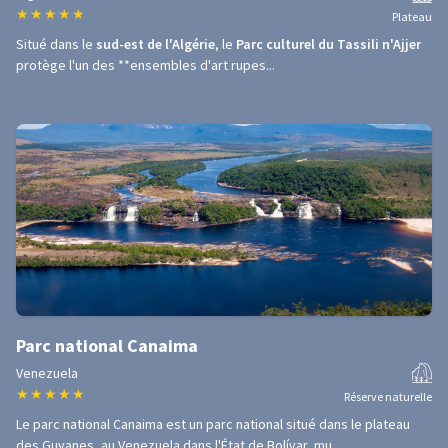
★
★
★
★
★
Plateau
Situé dans le
sud-est de l'Algérie
, le
Parc culturel du Tassili n'Ajjer
protège l'un des **ensembles d'art rupes...
Parc national Canaima
Venezuela
★
★
★
★
★
Réserve naturelle
Le parc national Canaima est un parc national situé dans le plateau
des Guyanes, au Venezuela dans l'État de Bolívar, mu...