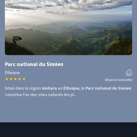
Parc national du Simien
Éthiopie
★
★
★
★
★
Réserve naturelle
Situé dans la région
Amhara
en
Éthiopie
, le
Parc national du Simien
constitue l'un des sites naturels les pl...