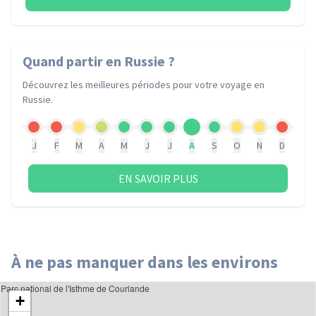
Quand partir
en Russie
?
Découvrez les meilleures périodes pour votre voyage
en
Russie
.
J
F
M
A
M
J
J
A
S
O
N
D
EN SAVOIR PLUS
À ne pas manquer dans les environs
Parc national de l'Isthme de Courlande
+