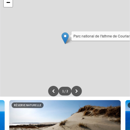
−
Parc national de l'Isthme de Courla
1
/
2
Leaflet
|
données ©
OpenStreetMap
/ODbL - rendu
OSM France
RÉSERVE NATURELLE