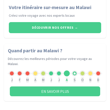
Votre itinéraire sur-mesure au Malawi
Créez votre voyage avec nos experts locaux
DÉCOUVRIR NOS OFFRES
→
Quand partir
au Malawi
?
Découvrez les meilleures périodes pour votre voyage
au
Malawi
.
J
F
M
A
M
J
J
A
S
O
N
D
EN SAVOIR PLUS