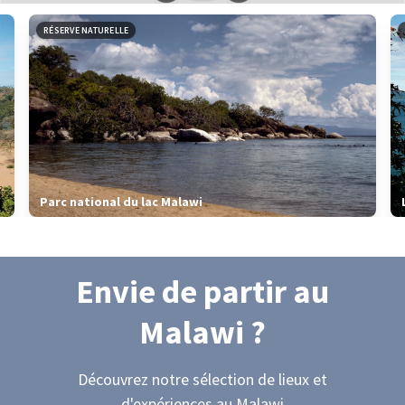
Leaflet
|
données ©
OpenStreetMap
/ODbL - rendu
OSM France
RÉSERVE NATURELLE
Parc national du lac Malawi
Envie de partir
au
Malawi
?
Découvrez notre sélection de lieux et
d'expériences
au Malawi