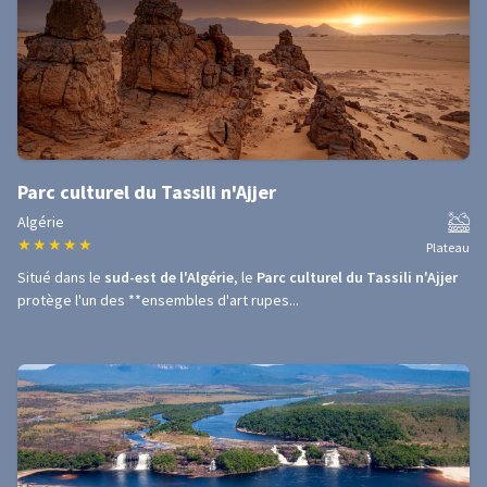
Parc culturel du Tassili n'Ajjer
Algérie
★
★
★
★
★
Plateau
Situé dans le
sud-est de l'Algérie
, le
Parc culturel du Tassili n'Ajjer
protège l'un des **ensembles d'art rupes...