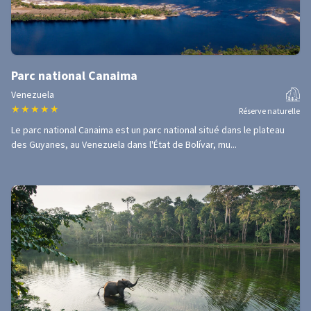
Parc national Canaima
Venezuela
★
★
★
★
★
Réserve naturelle
Le parc national Canaima est un parc national situé dans le plateau
des Guyanes, au Venezuela dans l'État de Bolívar, mu...