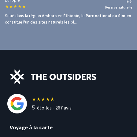
Éthiopie
★
★
★
★
★
Réserve naturelle
Situé dans la région
Amhara
en
Éthiopie
, le
Parc national du Simien
constitue l'un des sites naturels les pl...
★
★
★
★
★
5
étoiles -
267
avis
Voyage à la carte