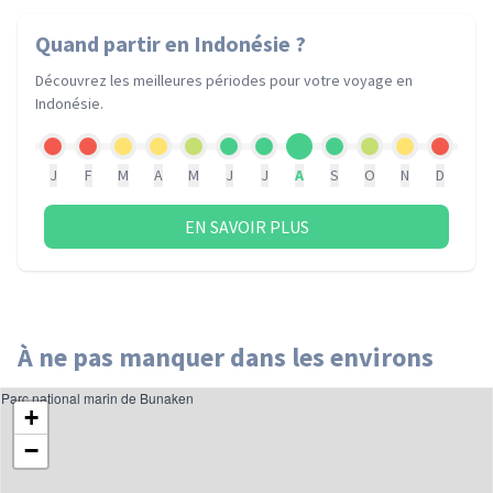
Quand partir
en Indonésie
?
Découvrez les meilleures périodes pour votre voyage
en
Indonésie
.
J
F
M
A
M
J
J
A
S
O
N
D
EN SAVOIR PLUS
À ne pas manquer dans les environs
Parc national marin de Bunaken
+
−