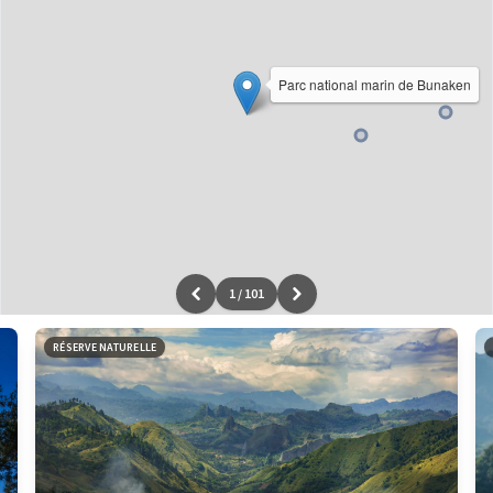
Parc national marin de Bunaken
1
/
101
Leaflet
|
données ©
OpenStreetMap
/ODbL - rendu
OSM France
RÉSERVE NATURELLE