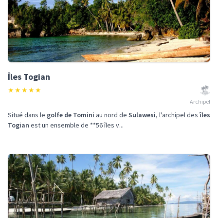
Îles Togian
★
★
★
★
★
Archipel
Situé dans le
golfe de Tomini
au nord de
Sulawesi
, l'archipel des
îles
Togian
est un ensemble de **56 îles v...