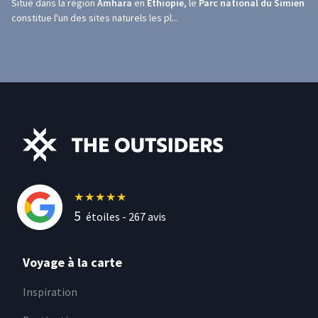
Situé dans la région
Amhara
en
Éthiopie
, le
Parc national du Simien
constitue l'un des sites naturels les pl...
★
★
★
★
★
5
étoiles -
267
avis
Voyage à la carte
Inspiration