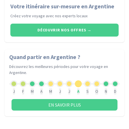
Votre itinéraire sur-mesure en Argentine
Créez votre voyage avec nos experts locaux
DÉCOUVRIR NOS OFFRES
→
Quand partir
en Argentine
?
Découvrez les meilleures périodes pour votre voyage
en
Argentine
.
J
F
M
A
M
J
J
A
S
O
N
D
EN SAVOIR PLUS