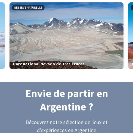
Leaflet
|
données ©
OpenStreetMap
/ODbL - rendu
OSM France
RÉSERVE NATURELLE
Parc national Nevado de Tres Cruces
Envie de partir
en
Argentine
?
Découvrez notre sélection de lieux et
d'expériences
en Argentine