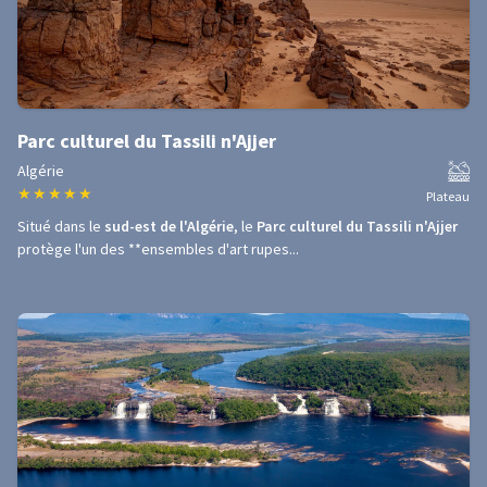
Parc culturel du Tassili n'Ajjer
Algérie
★
★
★
★
★
Plateau
Situé dans le
sud-est de l'Algérie
, le
Parc culturel du Tassili n'Ajjer
protège l'un des **ensembles d'art rupes...