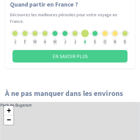
Quand partir
en France
?
Découvrez les meilleures périodes pour votre voyage
en
France
.
J
F
M
A
M
J
J
A
S
O
N
D
EN SAVOIR PLUS
À ne pas manquer dans les environs
Pech de Bugarach
+
−