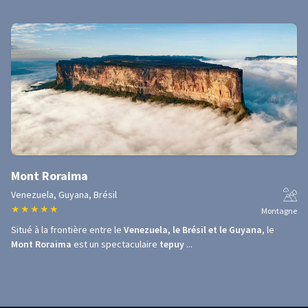
Mont Roraima
Venezuela, Guyana, Brésil
★
★
★
★
★
Montagne
Situé à la frontière entre le
Venezuela, le Brésil et le Guyana
, le
Mont Roraima
est un spectaculaire
tepuy
...