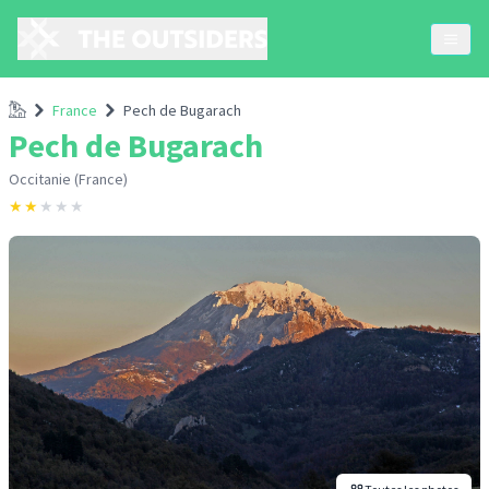
Accueil
France
Pech de Bugarach
Pech de Bugarach
Occitanie (France)
★
★
★
★
★