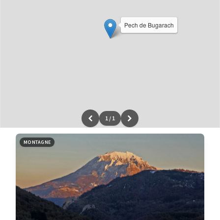
Pech de Bugarach
1
/
1
Leaflet
|
données ©
OpenStreetMap
/ODbL - rendu
OSM France
MONTAGNE