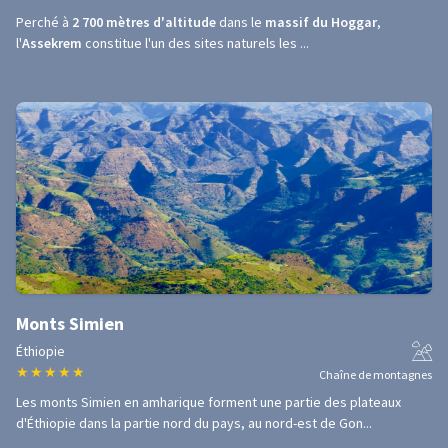
Perché à
2 700 mètres d'altitude
dans le
massif du Hoggar
,
l'
Assekrem
constitue l'un des sites naturels les ...
Monts Simien
Éthiopie
★
★
★
★
★
Chaîne de montagnes
Les monts Simien en amharique forment une partie des plateaux
d'Éthiopie dans la partie nord du pays, au nord-est de Gon...