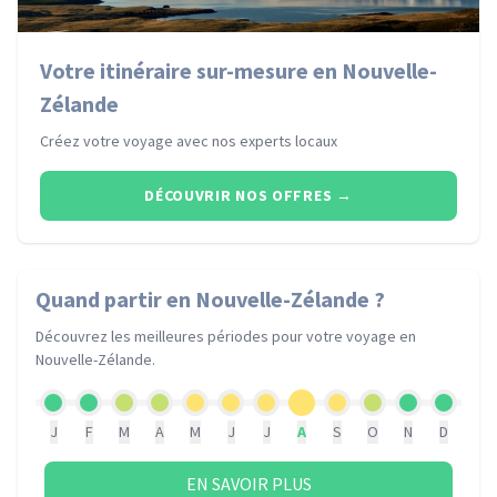
Votre itinéraire sur-mesure en Nouvelle-
Zélande
Créez votre voyage avec nos experts locaux
DÉCOUVRIR NOS OFFRES
→
Quand partir
en Nouvelle-Zélande
?
Découvrez les meilleures périodes pour votre voyage
en
Nouvelle-Zélande
.
J
F
M
A
M
J
J
A
S
O
N
D
EN SAVOIR PLUS