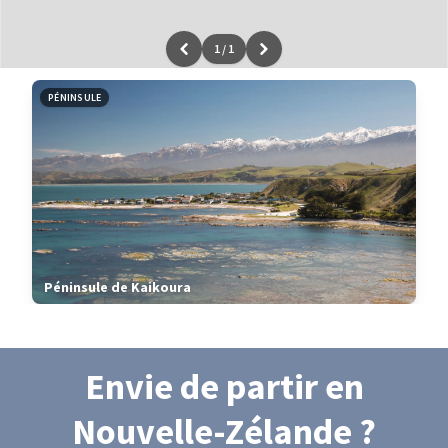
1
/
1
Leaflet
|
données ©
OpenStreetMap
/ODbL - rendu
OSM France
PÉNINSULE
Péninsule de Kaikoura
Envie de partir
en
Nouvelle-Zélande
?