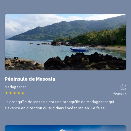
Péninsule de Masoala
Madagascar
★
★
★
★
★
Péninsule
La presqu'île de Masoala est une presqu'île de Madagascar qui
s'avance en direction du sud dans l'océan Indien. Ce faisa...