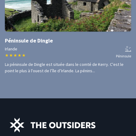
Péninsule de Dingle
Irlande
★
★
★
★
★
Péninsule
La péninsule de Dingle est située dans le comté de Kerry. C'est le
point le plus à l'ouest de l’île d’Irlande. La pénins...