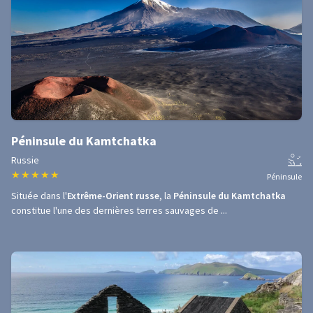
Péninsule du Kamtchatka
Russie
★
★
★
★
★
Péninsule
Située dans l'
Extrême-Orient russe
, la
Péninsule du Kamtchatka
constitue l'une des dernières terres sauvages de ...