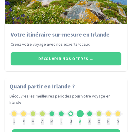
Votre itinéraire sur-mesure en Irlande
Créez votre voyage avec nos experts locaux
DÉCOUVRIR NOS OFFRES
→
Quand partir
en Irlande
?
Découvrez les meilleures périodes pour votre voyage
en
Irlande
.
J
F
M
A
M
J
J
A
S
O
N
D