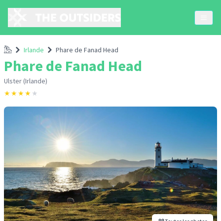
Accueil
Irlande
Phare de Fanad Head
Phare de Fanad Head
Ulster (Irlande)
★
★
★
★
★