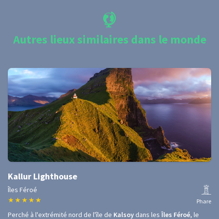
Autres lieux similaires dans le monde
Kallur Lighthouse
Îles Féroé
★
★
★
★
★
Phare
Perché à l'extrémité nord de l'île de
Kalsoy
dans les
Îles Féroé
, le