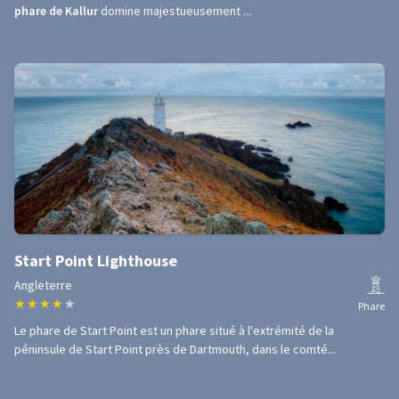
phare de Kallur
domine majestueusement ...
Start Point Lighthouse
Angleterre
★
★
★
★
★
Phare
Le phare de Start Point est un phare situé à l'extrémité de la
péninsule de Start Point près de Dartmouth, dans le comté...