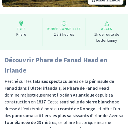
Toutes les photos
TYPE
DURÉE CONSEILLÉE
ACCÈS
Phare
2 à 3 heures
1h de route de
Letterkenny
Découvrir Phare de Fanad Head en
Irlande
Perché sur les
falaises spectaculaires
de la
péninsule de
Fanad
dans l'
Ulster irlandais
, le
Phare de Fanad Head
domine majestueusement l'
océan Atlantique
depuis sa
construction en 1817. Cette
sentinelle de pierre blanche
se
dresse à l'extrémité nord du
comté de Donegal
et offre l'un
des
panoramas côtiers les plus saisissants d'Irlande
. Avec sa
tour élancée de 23 mètres
, ce phare historique incarne