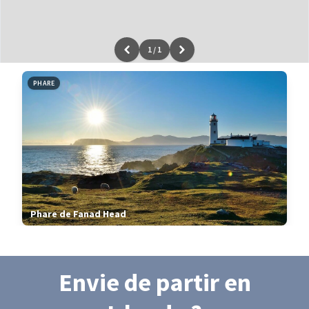
1
/
1
Leaflet
|
données ©
OpenStreetMap
/ODbL - rendu
OSM France
PHARE
Phare de Fanad Head
Envie de partir
en