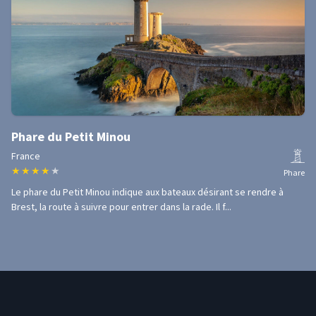
Phare du Petit Minou
France
★
★
★
★
★
Phare
Le phare du Petit Minou indique aux bateaux désirant se rendre à
Brest, la route à suivre pour entrer dans la rade. Il f...