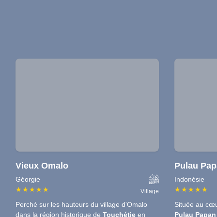
Vieux Omalo
Pulau Pa
Géorgie
Indonésie
★
★
★
★
★
★
★
★
★
★
Village
Perché sur les hauteurs du village d'Omalo
Située au cœ
dans la région historique de
Touchétie
en
Pulau Papan