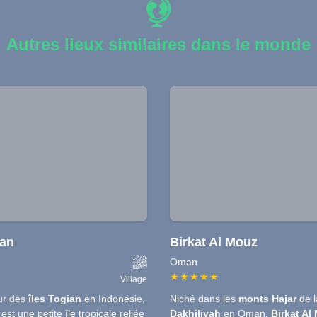
Autres lieux similaires dans le monde
pan
Birkat Al Mouz
Oman
★
★
★
★
★
Village
ur des
îles Togian
en Indonésie,
Niché dans les
monts Hajar
de l
est une petite île tropicale reliée
Dakhilīyah
en Oman,
Birkat Al