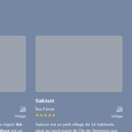
Saksun
Îles Féroé
★
★
★
★
★
Village
Village
a région
Ad-
Saksun est un petit village de 14 habitants
 Mouz
est un
situé au nord-ouest de l'île de Streymoy aux