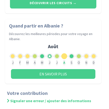
DÉCOUVRIR LES CIRCUITS
→
Quand partir
en Albanie
?
Découvrez les meilleures périodes pour votre voyage
en
Albanie
.
Août
J
F
M
A
M
J
J
A
S
O
N
D
EN SAVOIR PLUS
Votre contribution
Signaler une erreur / ajouter des informations