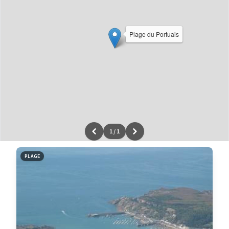
Plage du Portuais
1
/
1
Leaflet
|
données ©
OpenStreetMap
/ODbL - rendu
OSM France
PLAGE