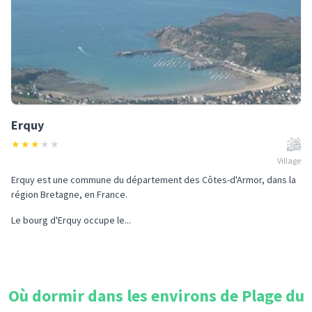
Erquy
★
★
★
★
★
Village
Erquy est une commune du département des Côtes-d'Armor, dans la
région Bretagne, en France.
Le bourg d'Erquy occupe le...
Où dormir dans les environs de
Plage du