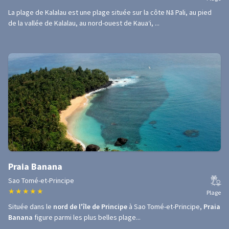
La plage de Kalalau est une plage située sur la côte Nā Pali, au pied
de la vallée de Kalalau, au nord-ouest de Kauaʻi, ...
Praia Banana
Sao Tomé-et-Principe
★
★
★
★
★
Plage
Située dans le
nord de l'île de Principe
à Sao Tomé-et-Principe,
Praia
Banana
figure parmi les plus belles plage...