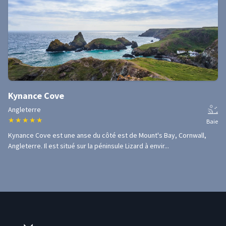
Kynance Cove
Angleterre
★
★
★
★
★
Baie
Kynance Cove est une anse du côté est de Mount's Bay, Cornwall,
Angleterre. Il est situé sur la péninsule Lizard à envir...