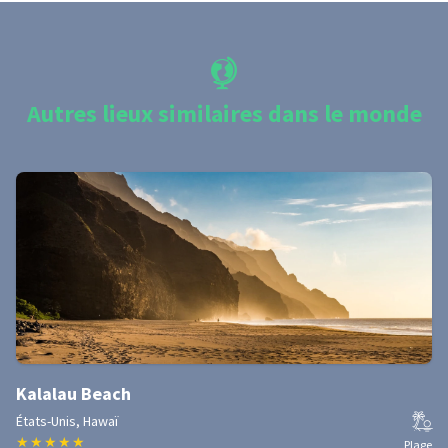
Autres lieux similaires dans le monde
Kalalau Beach
États-Unis, Hawaï
★
★
★
★
★
Plage