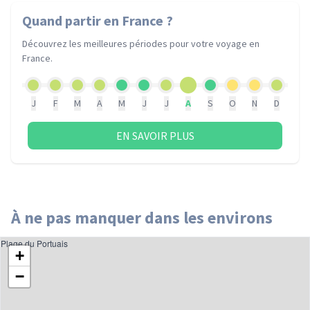
Quand partir
en France
?
Découvrez les meilleures périodes pour votre voyage
en
France
.
J
F
M
A
M
J
J
A
S
O
N
D
EN SAVOIR PLUS
À ne pas manquer dans les environs
Plage du Portuais
+
−