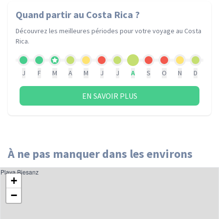
Quand partir
au Costa Rica
?
Découvrez les meilleures périodes pour votre voyage
au Costa
Rica
.
J
F
M
A
M
J
J
A
S
O
N
D
EN SAVOIR PLUS
À ne pas manquer dans les environs
Playa Biesanz
+
−