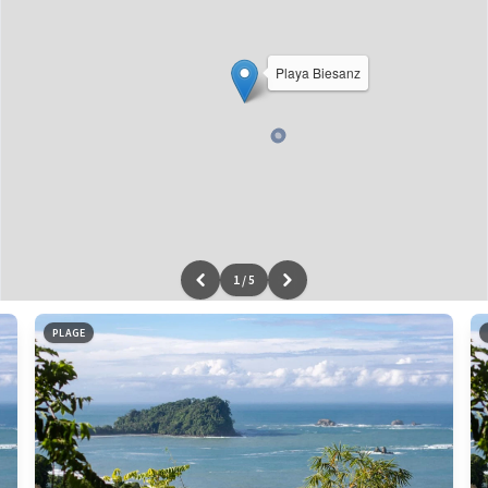
Playa Biesanz
1
/
5
Leaflet
|
données ©
OpenStreetMap
/ODbL - rendu
OSM France
PLAGE