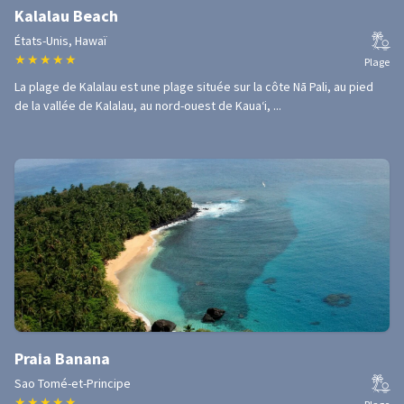
Kalalau Beach
États-Unis, Hawaï
★
★
★
★
★
Plage
La plage de Kalalau est une plage située sur la côte Nā Pali, au pied
de la vallée de Kalalau, au nord-ouest de Kauaʻi, ...
Praia Banana
Sao Tomé-et-Principe
★
★
★
★
★