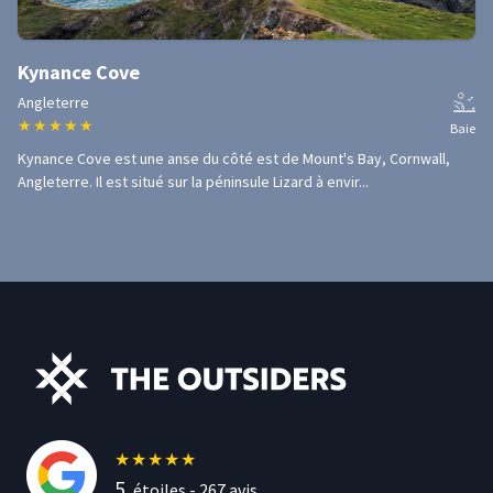
Kynance Cove
Angleterre
★
★
★
★
★
Baie
Kynance Cove est une anse du côté est de Mount's Bay, Cornwall,
Angleterre. Il est situé sur la péninsule Lizard à envir...
★
★
★
★
★
5
étoiles -
267
avis