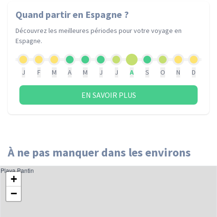
Quand partir
en Espagne
?
Découvrez les meilleures périodes pour votre voyage
en
Espagne
.
J
F
M
A
M
J
J
A
S
O
N
D
EN SAVOIR PLUS
À ne pas manquer dans les environs
Playa Pantin
+
−