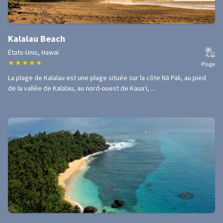
Kalalau Beach
États-Unis, Hawaï
★
★
★
★
★
Plage
La plage de Kalalau est une plage située sur la côte Nā Pali, au pied
de la vallée de Kalalau, au nord-ouest de Kauaʻi, ...