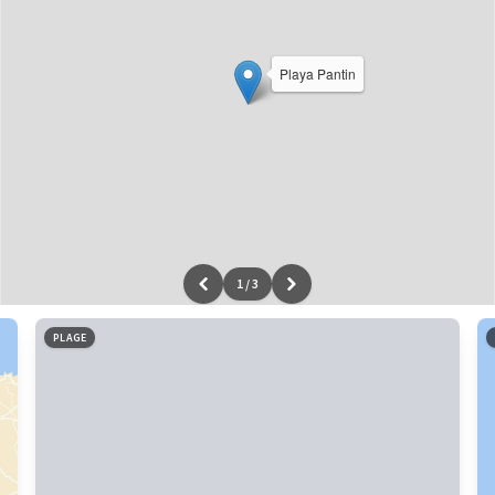
Playa Pantin
1
/
3
Leaflet
|
données ©
OpenStreetMap
/ODbL - rendu
OSM France
PLAGE