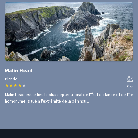
Malin Head
Irlande
★
★
★
★
★
Cap
Malin Head est le lieu le plus septentrional de l'État d'Irlande et de l'île
homonyme, situé à l'extrémité de la péninsu...