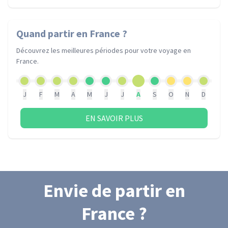
Quand partir
en France
?
Découvrez les meilleures périodes pour votre voyage
en
France
.
J
F
M
A
M
J
J
A
S
O
N
D
EN SAVOIR PLUS
Envie de partir
en
France
?