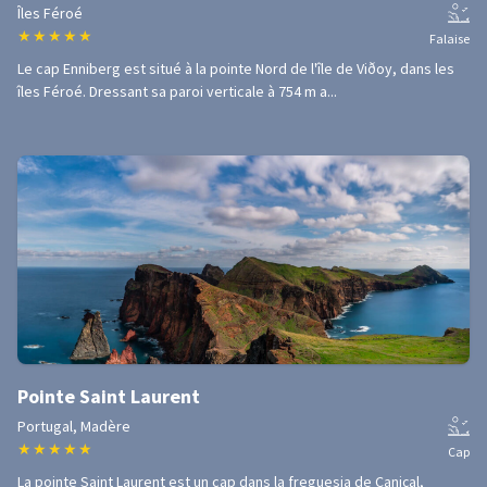
Îles Féroé
★
★
★
★
★
Falaise
Le cap Enniberg est situé à la pointe Nord de l'île de Viðoy, dans les
îles Féroé. Dressant sa paroi verticale à 754 m a...
Pointe Saint Laurent
Portugal, Madère
★
★
★
★
★
Cap
La pointe Saint Laurent est un cap dans la freguesia de Caniçal,