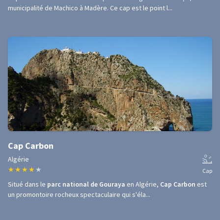
municipalité de Machico à Madère. Ce cap est le point l...
Cap Carbon
Algérie
★
★
★
★
★
Cap
Situé dans le
parc national de Gouraya
en Algérie,
Cap Carbon
est
un promontoire rocheux spectaculaire qui s'éla...