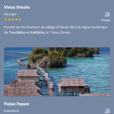
Vieux Omalo
Géorgie
★
★
★
★
★
Village
Perché sur les hauteurs du village d'Omalo dans la région historique
de
Touchétie
en
Kakhétie
, le *
Vieux Omalo
...
Pulau Papan
Indonésie