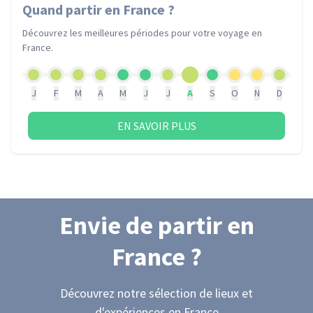
Quand partir
en France
?
Découvrez les meilleures périodes pour votre voyage
en
France
.
J
F
M
A
M
J
J
A
S
O
N
D
EN SAVOIR PLUS
Envie de partir
en
France
?
Découvrez notre sélection de lieux et
d'expériences
en France