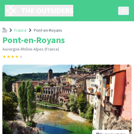
Accueil
France
Pont-en-Royans
Pont-en-Royans
Auvergne-Rhône-Alpes (France)
★
★
★
★
★