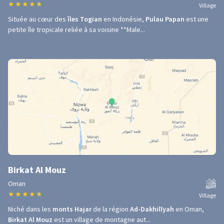
★
★
★
★
★
Village
Située au cœur des
îles Togian
en Indonésie,
Pulau Papan
est une
petite île tropicale reliée à sa voisine **Male...
Birkat Al Mouz
Oman
★
★
★
★
★
Village
Niché dans les
monts Hajar
de la région
Ad-Dakhilīyah
en Oman,
Birkat Al Mouz
est un village de montagne aut...