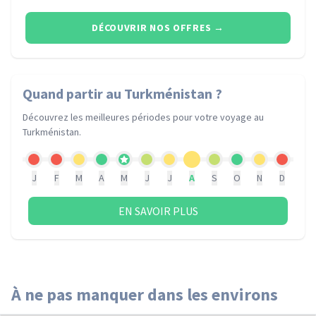
DÉCOUVRIR NOS OFFRES
→
Quand partir
au Turkménistan
?
Découvrez les meilleures périodes pour votre voyage
au
Turkménistan
.
J
F
M
A
M
J
J
A
S
O
N
D
EN SAVOIR PLUS
À ne pas manquer dans les environs