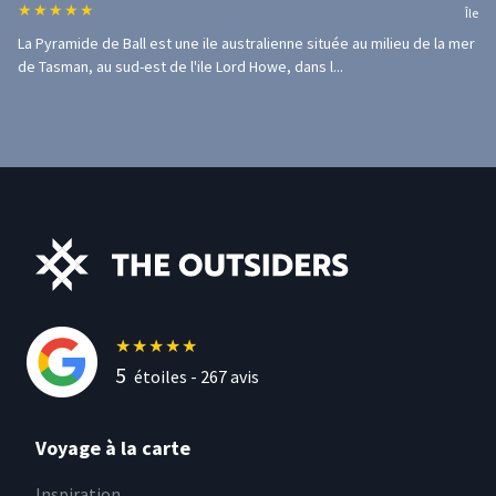
★
★
★
★
★
Île
La Pyramide de Ball est une ile australienne située au milieu de la mer
de Tasman, au sud-est de l'ile Lord Howe, dans l...
★
★
★
★
★
5
étoiles -
267
avis
Voyage à la carte
Inspiration