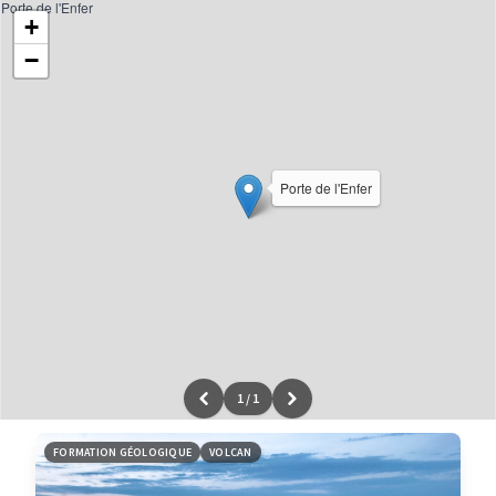
Porte de l'Enfer
+
−
Porte de l'Enfer
1
/
1
Leaflet
|
données ©
OpenStreetMap
/ODbL - rendu
OSM France
FORMATION GÉOLOGIQUE
VOLCAN