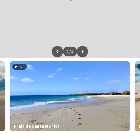
1
/
3
Leaflet
|
données ©
OpenStreetMap
/ODbL - rendu
OSM France
PLAGE
Praia de Santa Monica