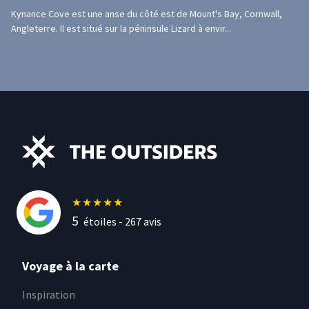
Kynance Cove est une anse du côté est de Mount's Bay, Cornwall,
Angleterre. Il est situé sur la péninsule Lizard à envir...
★
★
★
★
★
5
étoiles -
267
avis
Voyage à la carte
Inspiration