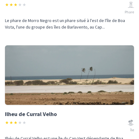
★
★
★
★
★
Phare
Le phare de Morro Negro est un phare situé à l'est de l'île de Boa
Vista, l'une du groupe des îles de Barlavento, au Cap...
Ilheu de Curral Velho
★
★
★
★
★
Île
Ilhéu de Curral Velho est une île du Cap-Vert dépendante de Boa