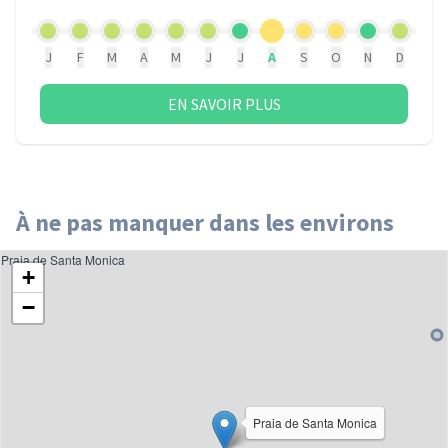
J
F
M
A
M
J
J
A
S
O
N
D
EN SAVOIR PLUS
À ne pas manquer dans les environs
Praia de Santa Monica
+
−
Praia de Santa Monica