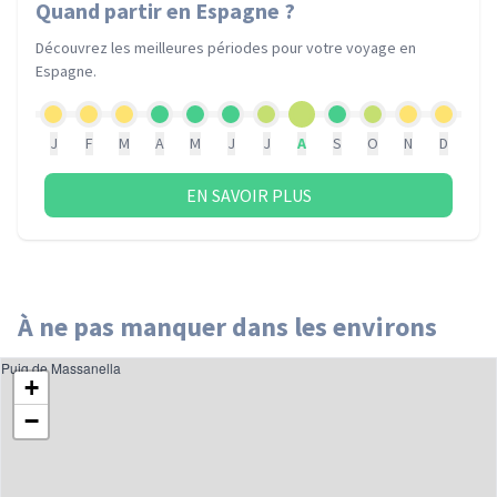
Quand partir
en Espagne
?
Découvrez les meilleures périodes pour votre voyage
en
Espagne
.
J
F
M
A
M
J
J
A
S
O
N
D
EN SAVOIR PLUS
À ne pas manquer dans les environs
Puig de Massanella
+
−