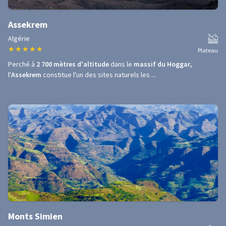
Assekrem
Algérie
★
★
★
★
★
Plateau
Perché à
2 700 mètres d'altitude
dans le
massif du Hoggar
,
l'
Assekrem
constitue l'un des sites naturels les ...
Monts Simien