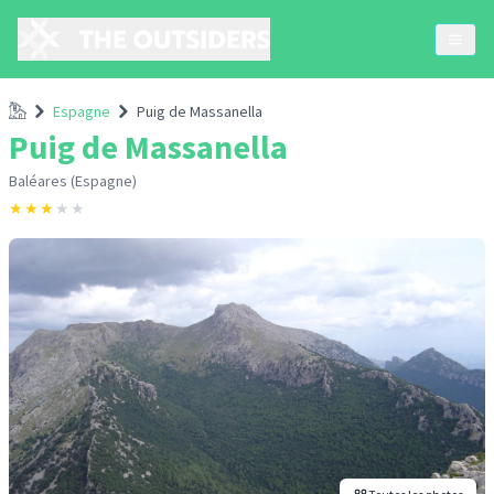
Accueil
Espagne
Puig de Massanella
Puig de Massanella
Baléares (Espagne)
★
★
★
★
★