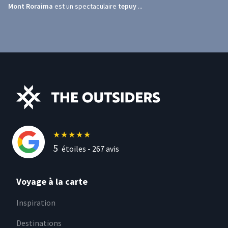
Mont Roraima
est un spectaculaire
tepuy
...
★
★
★
★
★
5
étoiles -
267
avis
Voyage à la carte
Inspiration
Destinations