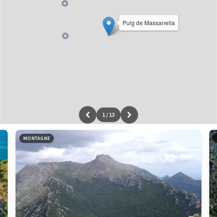
Puig de Massanella
1
/
13
Leaflet
|
données ©
OpenStreetMap
/ODbL - rendu
OSM France
MONTAGNE