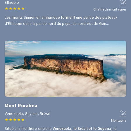
Éthiopie
★
★
★
★
★
Chaîne de montagnes
Les monts Simien en amharique forment une partie des plateaux
d'Éthiopie dans la partie nord du pays, au nord-est de Gon...
Mont Roraima
Venezuela, Guyana, Brésil
★
★
★
★
★
Montagne
Situé à la frontière entre le
Venezuela, le Brésil et le Guyana
, le