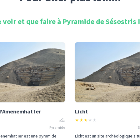
 voir et que faire à
Pyramide de Sésostris I
d'Amenemhat Ier
Licht
★
★
★
★
★
Pyramide
S
enemhat Ier est une pyramide
Licht est un site archéologique sit