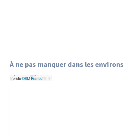
À ne pas manquer dans les environs
Leaflet
|
données ©
Pyramide de Sésostris Ier
OpenStreetMap
/ODbL -
Pyramide de Sésostris Ier
rendu
OSM France
+
−