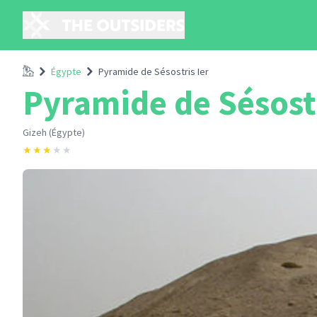
Accueil
Égypte
Pyramide de Sésostris Ier
Pyramide de Sésostr
Gizeh (Égypte)
★
★
★
★
★