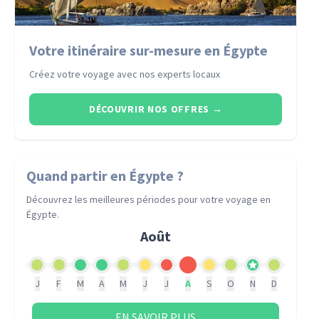
Votre itinéraire sur-mesure en Égypte
Créez votre voyage avec nos experts locaux
DÉCOUVRIR NOS OFFRES
→
Quand partir
en Égypte
?
Découvrez les meilleures périodes pour votre voyage
en
Égypte
.
Août
J
F
M
A
M
J
J
A
S
O
N
D
EN SAVOIR PLUS