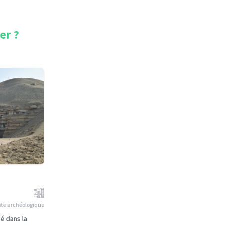
er
?
ite archéologique
ué dans la