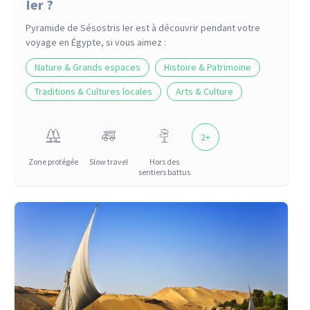
Ier ?
Pyramide de Sésostris Ier
est à découvrir pendant votre
voyage
en Égypte
, si vous aimez :
Nature & Grands espaces
Histoire & Patrimoine
Traditions & Cultures locales
Arts & Culture
2
+
Zone protégée
Slow travel
Hors des
sentiers battus