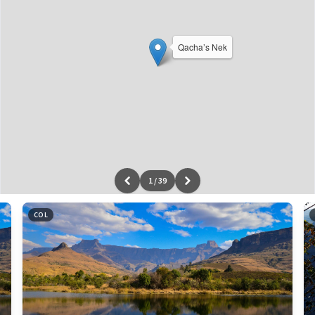
Qacha’s Nek
1
/
39
Leaflet
|
données ©
OpenStreetMap
/ODbL - rendu
OSM France
COL