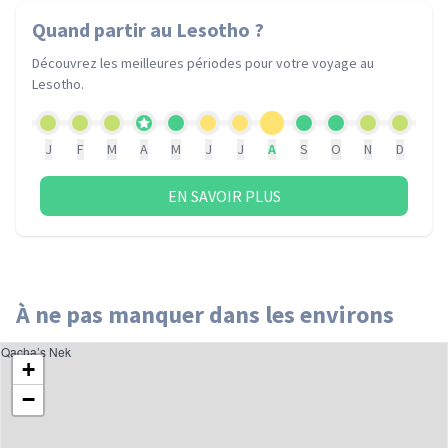
Quand partir
au Lesotho
?
Découvrez les meilleures périodes pour votre voyage
au
Lesotho
.
J
F
M
A
M
J
J
A
S
O
N
D
EN SAVOIR PLUS
À ne pas manquer dans les environs
Qacha’s Nek
+
−