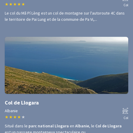
★
★
★
★
★
Col
Le col du Mã Pí Lèng est un col de montagne sur l'autoroute 4C dans
le territoire de Pai Lung et de la commune de Pa Vi,...
Col de Llogara
Albanie
★
★
★
★
★
Col
Situé dans le
parc national Llogara
en
Albanie
, le
Col de Llogara
est un passage montagneux spectaculaire qu...