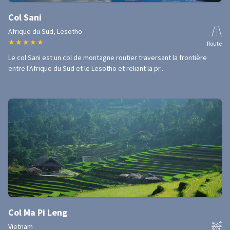
Col Sani
Afrique du Sud, Lesotho
★
★
★
★
★
Route
Le col Sani est un col de montagne routier traversant la frontière
entre l'Afrique du Sud et le Lesotho et reliant la pr...
Col Ma Pi Leng
Vietnam