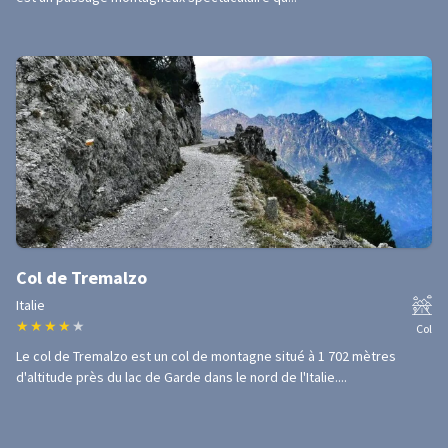
Col de Tremalzo
Italie
★
★
★
★
★
Col
Le col de Tremalzo est un col de montagne situé à 1 702 mètres
d'altitude près du lac de Garde dans le nord de l'Italie....