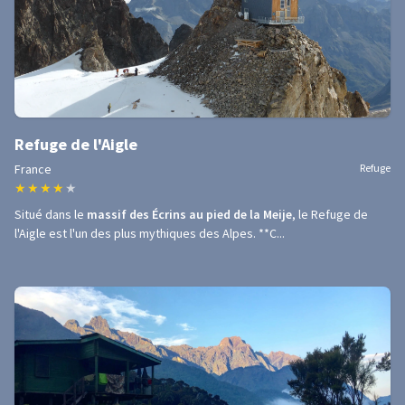
Refuge de l'Aigle
France
Refuge
★
★
★
★
★
Situé dans le
massif des Écrins au pied de la Meije
, le Refuge de
l'Aigle est l'un des plus mythiques des Alpes. **C...