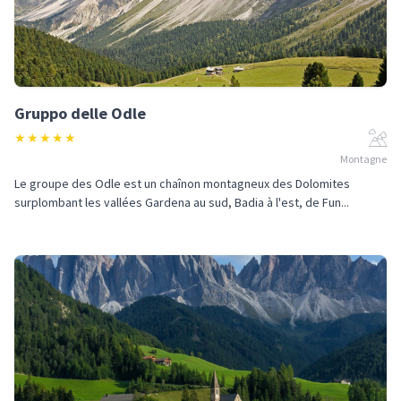
Gruppo delle Odle
★
★
★
★
★
Montagne
Le groupe des Odle est un chaînon montagneux des Dolomites
surplombant les vallées Gardena au sud, Badia à l'est, de Fun...