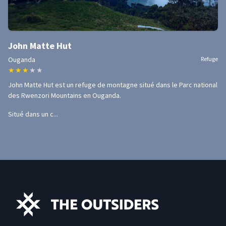
John Matte Hut
Ouganda
Refuge
★
★
★
★
★
John Matte Hut est un refuge de montagne situé dans le Parc national
des Rwenzori Mountains en Ouganda.
Situé dans un c...