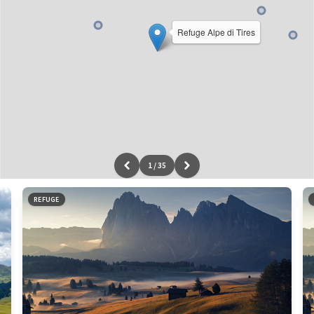
Refuge Alpe di Tires
1
/
35
Leaflet
|
données ©
OpenStreetMap
/ODbL - rendu
OSM France
REFUGE