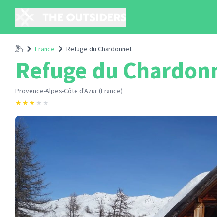
Accueil
France
Refuge du Chardonnet
Refuge du Chardon
Provence-Alpes-Côte d'Azur (France)
★
★
★
★
★