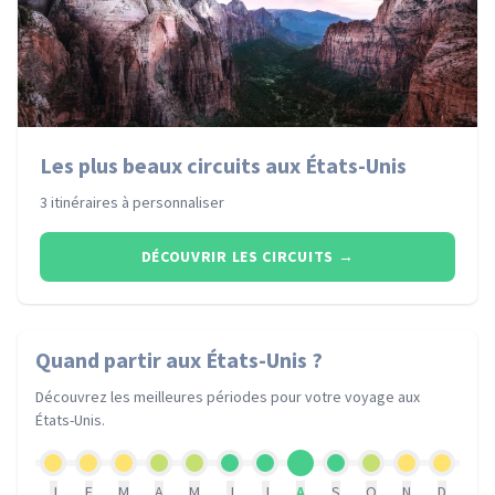
Les plus beaux circuits aux États-Unis
3 itinéraires à personnaliser
DÉCOUVRIR LES CIRCUITS
→
Quand partir
aux États-Unis
?
Découvrez les meilleures périodes pour votre voyage
aux
États-Unis
.
J
F
M
A
M
J
J
A
S
O
N
D