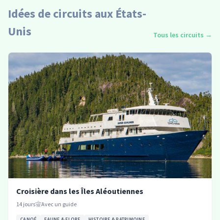
Idées de circuits aux États-
Unis
Tous les circuits
→
Croisière dans les Îles Aléoutiennes
14
jours
Avec un guide
CANOÉ
FAUNE & FLORE
HISTOIRE & PATRIMOINE