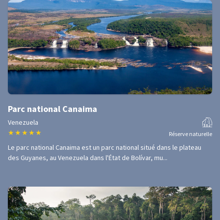
Parc national Canaima
Venezuela
★
★
★
★
★
Réserve naturelle
Le parc national Canaima est un parc national situé dans le plateau
des Guyanes, au Venezuela dans l'État de Bolívar, mu...