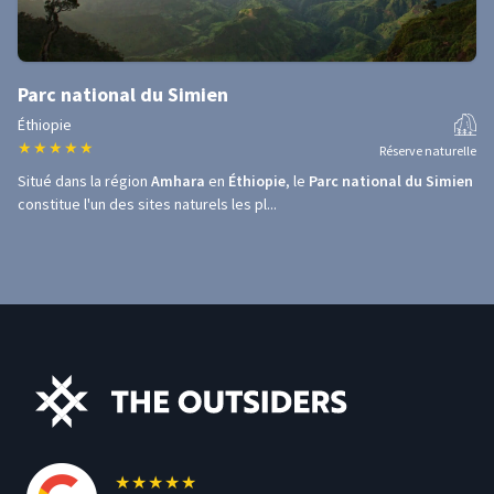
Parc national du Simien
Éthiopie
★
★
★
★
★
Réserve naturelle
Situé dans la région
Amhara
en
Éthiopie
, le
Parc national du Simien
constitue l'un des sites naturels les pl...
★
★
★
★
★