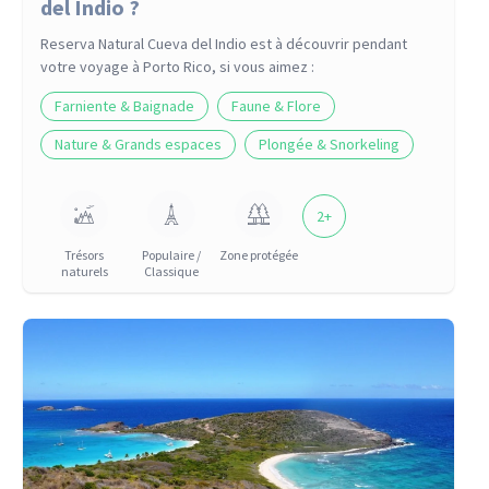
del Indio ?
Reserva Natural Cueva del Indio
est à découvrir pendant
votre voyage
à Porto Rico
, si vous aimez :
Farniente & Baignade
Faune & Flore
Nature & Grands espaces
Plongée & Snorkeling
2
+
Trésors
Populaire /
Zone protégée
naturels
Classique